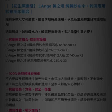
｜【初生照護組】 L'Ange 棉之境 純棉紗布巾、乾濕兩用
紗布毛巾組合｜
擁有多款尺寸和層數，適合孕期待產使用，以及新生兒初生日常護理使
用
透氣親膚，超強吸水力，觸感輕柔舒適，多功能衛生又方便！
．
官網限定組合-初生照護組
L'Ange 棉之境 6層純棉紗布連帽浴巾 65*65cm X1
L'Ange 棉之境 9層純棉紗布浴巾70*95cm X1
L'Ange 棉之境 6層紗布枕巾/拍嗝巾 2入組 25*40cm X1
L'Ange 棉之境 乾濕兩用紗布毛巾 160枚 X3
．100%天然純棉紗布巾
不含甲醛及可遷移性螢光物質，未添加人造纖維、柔軟劑，不刺激皮
膚，新生兒或敏感肌膚都適用，全家人都能安心擦拭。
．抗菌包裝！方便、安全、衛生
層層把關每一道製作過程，提供最高品質的產品。商品經過清洗及高溫
烘乾再放入「抗菌包裝」，即開即用不用另外清洗，感受最天然與純淨
的觸感！
．透氣性強，吸水性高！