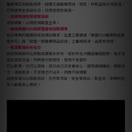
嚴選棉花及脫脂程序，縱橫交錯編織而成，透氣、快乾且吸水性極佳！
可快速帶走多餘水分，日常使用性極高。
．採用物理性除棉絮技術
去除棉絮，以降低棉絮產生率。
．通過美國FDA與歐盟嚴格檢驗標準
結合專業的醫療技術及婦幼需求，生產工廠通過「美國FDA醫療用品製
造許可」與「歐盟一類醫療用品認證」之嚴格檢測，品質有保證。
．乾濕兩用紗布毛巾
採用特殊原料比例製成縲縈水針布，使紗布毛巾觸感纖細柔軟、吸水性
佳及透氣性佳，同時提升耐用性，使用不易變形
可以乾擦，也可以濕抹，成分自己決定最安心，選用網格織紋，輕鬆去
汙、清爽乾淨，不滲透也不沾手，同時不掉棉絮
經過多項SGS檢驗測試，天然零添加，安全零檢出，新生兒、孕婦到全
家人都能安心擦拭！