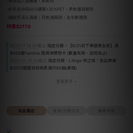
-無添加人造纖維、柔軟劑
-紗布毛巾採80%縲縈+20%PET，柔軟兼具韌性
-網紋可深入清潔，可乾濕兩用，全年齡適用
特惠$2170
至
08/17 16:00
截止
指定分類，【8/31前下單選擇全家】滿
$888贈Fami!ce 霜淇淋禮物卡 (數量有限，送完為止)
至
09/30 16:00
截止
指定分類，L'Ange 棉之境：全品牌滿
$2000贈嬰兒純棉柔濕巾80抽(累贈)
查看更多
商品描述
送貨/付款方式
顧客評價