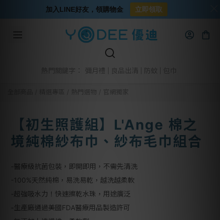
加入LINE好友，領購物金
立即領取
彌月禮
良品出清
防蚊
包巾
熱門關鍵字：
全部商品
/
精選專區
/
熱門選物
/
官網獨家
【初生照護組】L'Ange 棉之
境純棉紗布巾、紗布毛巾組合
-醫療級抗菌包裝，即開即用，不需先清洗
-100%天然純棉，易洗易乾，越洗越柔軟
-超強吸水力！快速擦乾水珠，用途廣泛
-生產廠通過美國FDA醫療用品製造許可