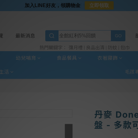
⭐加入LINE好友⭐
加入LINE好友，領購物金
立即領取
⭐新客首購限定⭐
⭐好日照Vogito⭐殺菌好幫手
⭐超取選全家⭐滿$888贈霜淇淋禮物卡
覽
最新消息
彌月禮
良品出清
防蚊
包巾
熱門關鍵字：
幼兒哺育
食品餐具
衣著寢飾
生活
毛孩
丹麥 Don
盤 - 多款