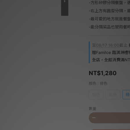
-方形矽膠分隔餐盤，
-右上方有圓型分隔，
-最可愛的地方就是餐
-能分隔菜品也替用餐
至
08/17 16:00
截止
贈Fami!ce 霜淇淋
全店，全館消費滿NT$
NT$1,280
顏色
: 綠色
粉色
藍色
綠
數量