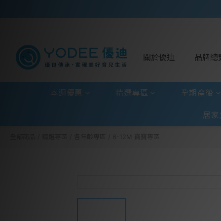
關於優迪
品牌總
本週優惠
精選專區
孕期產後
居家
全部商品
/
精選專區
/
各年齡專區
/
6-12M 寶寶專區