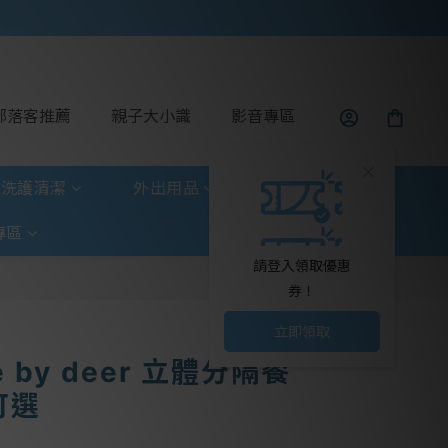
部落客推薦
親子大小識
影音專區
洗護清潔
外出用品
玩具童書
專區
請登入領取優惠
券！
立即領取
e by deer 立體分隔餐
可選