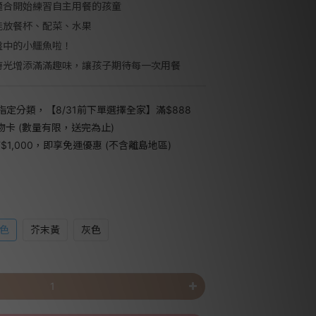
適合開始練習自主用餐的孩童
能放餐杯、配菜、水果
盤中的小鱷魚啦！
時光增添滿滿趣味，讓孩子期待每一次用餐
指定分類，【8/31前下單選擇全家】滿$888
禮物卡 (數量有限，送完為止)
1,000，即享免運優惠 (不含離島地區)
色
芥末黃
灰色