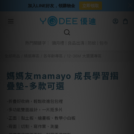
加入LINE好友，領購物金
立即領取
彌月禮
良品出清
防蚊
包巾
熱門關鍵字：
全部商品
/
精選專區
/
各年齡專區
/
12-36M 大寶寶專區
媽媽友mamayo 成長學習摺
疊墊-多款可選
-折疊好收納，輕鬆收進包包裡
-多功能雙面設計，一片抵多片
-正面｜黏土板、繪畫板、教學小白板
-背面｜切割、寫作業、測量