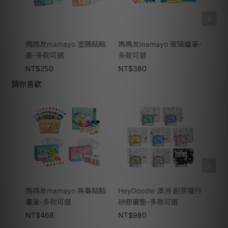
媽媽友mamayo 塗鴉點點
媽媽友mamayo 玻璃蠟筆-
媽媽友
書-多款可選
多款可選
捲紙
NT$
250
NT$
380
NT$
猜你喜歡
媽媽友mamayo 無毒點點
HeyDoodle 澳洲 創意隨行
媽媽友
畫筆-多款可選
矽膠畫墊-多款可選
奇幻
NT$
468
NT$
980
NT$