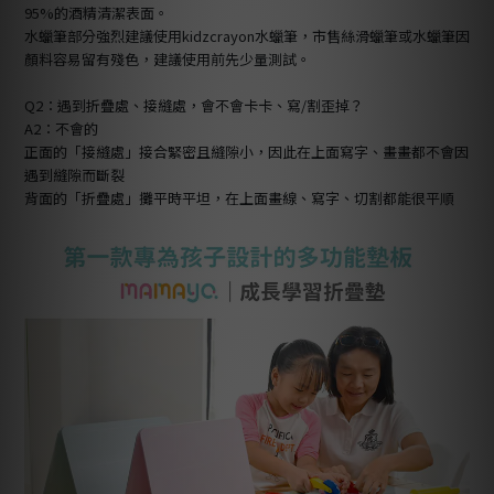
95%的酒精清潔表面。
水蠟筆部分強烈建議使用kidzcrayon水蠟筆，市售絲滑蠟筆或水蠟筆因
顏料容易留有殘色，建議使用前先少量測試。
Q2：遇到折疊處、接縫處，會不會卡卡、寫/割歪掉？
A2：不會的
正面的「接縫處」接合緊密且縫隙小，因此在上面寫字、畫畫都不會因
遇到縫隙而斷裂
背面的「折疊處」攤平時平坦，在上面畫線、寫字、切割都能很平順