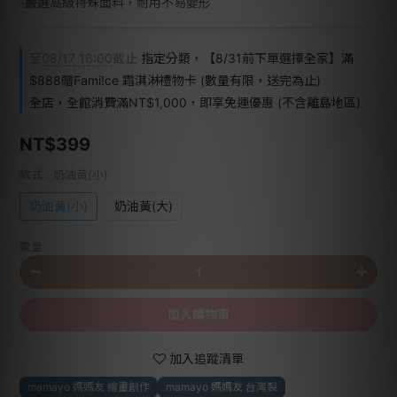
-嚴選高級特殊面料，耐用不易變形
至
08/17 16:00
截止
指定分類，【8/31前下單選擇全家】滿
$888贈Fami!ce 霜淇淋禮物卡 (數量有限，送完為止)
全店，全館消費滿NT$1,000，即享免運優惠 (不含離島地區)
NT$399
款式
: 奶油黃(小)
奶油黃(小)
奶油黃(大)
數量
加入購物車
加入追蹤清單
mamayo 媽媽友 繪畫創作
mamayo 媽媽友 台灣製