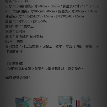
材質：PP、TPE
尺寸：[小]展開後尺寸48cm x 35cm / 折疊後尺寸24cm x 35c
m、[大]展開後尺寸60cmx 40cm / 折疊後尺寸30cm x 40cm
外包裝尺寸：[小]24x35x1.5cm、[大]30x40x1.5cm
重量：[小]350g、[大]550g
適用年齡：1歲以上
貨源：公司貨
產地：台灣品牌 台灣製造
BSMI：免檢
使用方法：可正面塗鴉、玩黏土、教學，背面可切割、書寫、手
作測量使用
【注意事項】
1.使用他牌水蠟筆之前請先少量塗鴉測試，避免殘色。
你可能還會想找