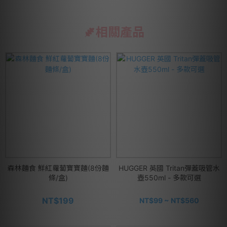
相關產品
森林麵食 鮮紅蘿蔔寶寶麵(8份麵
HUGGER 英國 Tritan彈蓋吸管水
條/盒)
壺550ml - 多款可選
NT$199
NT$99 ~ NT$560