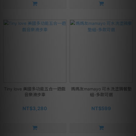
Tiny love 美國多功能五合一遊戲
媽媽友mamayo 可水洗塗鴉餐墊
音樂滑步車
組-多款可選
NT$3,280
NT$599