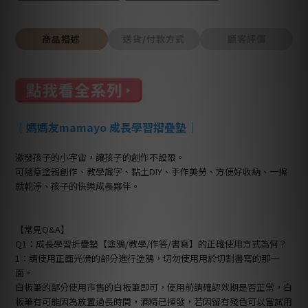
商品描述
送貨/付款方式
顧客評價
｜
媽媽友mamayo 成長學習摺疊墊
｜
激發孩子的小宇宙，讓孩子的創作不設限。
可隨意塗鴉創作、教學識字、黏土DIY、手作美勞、方便好收納、一擦
就乾淨、孩子的快樂成長夥伴。
【常見Q&A】
Q1：成長學習折疊墊【塗鴉/教學/作答/書寫】的正確使用方式為何？
1：請使用正面光滑的部分進行塗鴉，切勿使用用於切割書寫的那一
面。
白板筆的部分使用市售的白板筆即可，使用前請確認效期是否正常，白
板筆有可能因為放置過長時間，酒精已揮發，若因留有殘色可以嘗試用