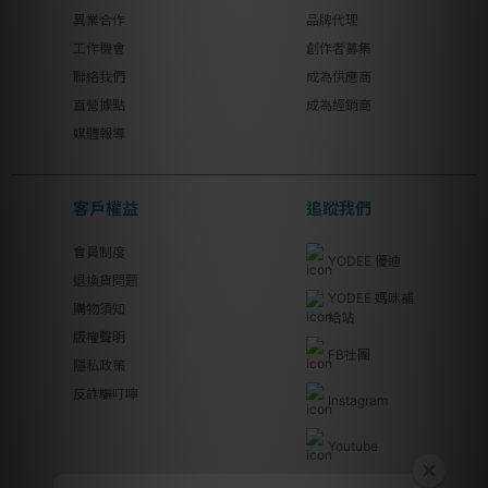
異業合作
品牌代理
工作機會
創作者募集
聯絡我們
成為供應商
直營據點
成為經銷商
媒體報導
客戶權益
追蹤我們
會員制度
YODEE 優迪
退換貨問題
YODEE 媽咪補
購物須知
給站
版權聲明
FB社團
隱私政策
反詐騙叮嚀
Instagram
Youtube