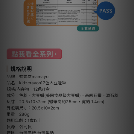
規格說明
品牌：媽媽友mamayo
品名：kidzcrayon12色大豆蠟筆
規格/內容物：12色/1盒
成分：色粉、大豆蠟(美國食品級大豆蠟)、高級石蠟、滑石粉
尺寸：20.5x10x2cm (蠟筆高約7.5cm，寬約 1.4cm)
外包裝尺寸：20.5x10x2cm
重量：286g
適用年齡：1歲以上
貨源：公司貨
產地：台灣品牌 台灣製造