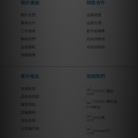
關於優迪
銷售合作
關於我們
品牌總覽
異業合作
品牌代理
工作機會
創作者募集
聯絡我們
成為供應商
直營據點
成為經銷商
媒體報導
客戶權益
追蹤我們
會員制度
YODEE 優迪
退換貨問題
YODEE 媽咪補
購物須知
給站
版權聲明
FB社團
隱私政策
反詐騙叮嚀
Instagram