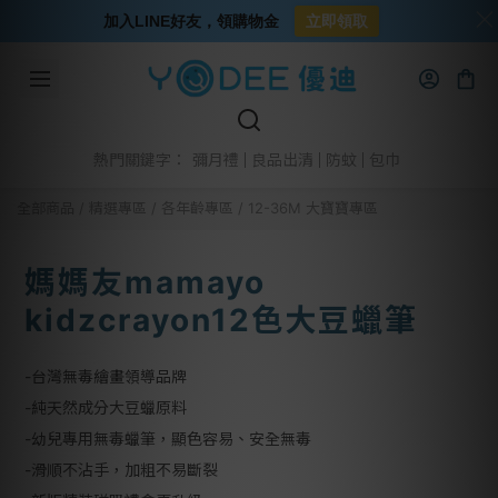
加入LINE好友，領購物金
立即領取
彌月禮
良品出清
防蚊
包巾
熱門關鍵字：
全部商品
/
精選專區
/
各年齡專區
/
12-36M 大寶寶專區
媽媽友mamayo
kidzcrayon12色大豆蠟筆
-台灣無毒繪畫領導品牌
-純天然成分大豆蠟原料
-幼兒專用無毒蠟筆，顯色容易、安全無毒
-滑順不沾手，加粗不易斷裂