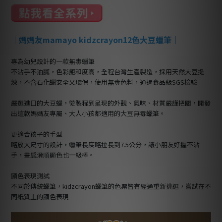
｜
媽媽友mamayo kidzcrayon12色大豆蠟筆
｜
專為幼兒設計的一款無毒蠟筆
不沾手不油膩，色彩飽和度高，全程台灣生產製造，採用天然大豆提
煉，不含石化蠟安全又環保，使用無毒色料，通過食品級SGS檢驗
嚴選進口的大豆蠟，從製程到呈現的外觀、氣味、材質嚴謹把關，開發
出這款媽媽友專屬、大人小孩都適用的大豆無毒蠟筆。
更適合孩子的手型
略放大尺寸的設計，蠟筆長度略拉長到7.5公分，讓小朋友好握不沾
手，畫感滑順顯色也一級棒。
顯色表現測試
不同於傳統蠟筆，kidzcrayon蠟筆的色票皆有經過重新挑選，嘗試在不
同紙質上的顯色表現