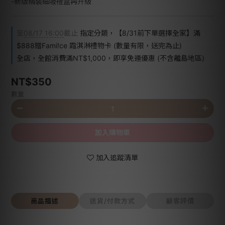
-新版精裝磁吸禮盒再升級
至
08/17 16:00
截止
指定分類，【8/31前下單選擇全家】滿
$888贈Fami!ce 霜淇淋禮物卡 (數量有限，送完為止)
全店，全館消費滿NT$1,000，即享免運優惠 (不含離島地區)
NT$350
數量
加入購物車
加入追蹤清單
商品描述
送貨/付款方式
顧客評價