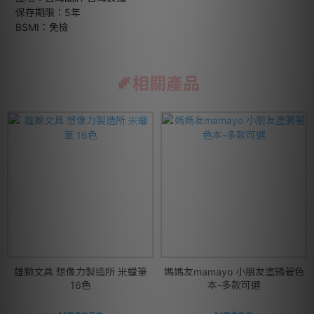
保存期限：5年
BSMI：免檢
相關產品
雄獅文具 想像力製造所 米蠟筆
媽媽友mamayo 小朋友塗鴉著色
16色
本-多款可選