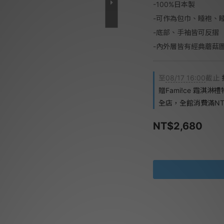
-100%日本製
-可作為包巾、睡袍、
-底部、手袖皆可反摺
-內外層皆有經典蘑菇
至
08/17 16:00
截止
贈Fami!ce 霜淇淋
全店，全館消費滿NT$
NT$2,680