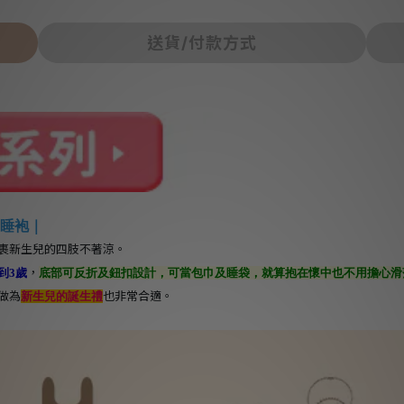
送貨/付款方式
腳睡袍｜
裹新生兒的四肢不著涼。
，
到3歲
底部可反折及鈕扣設計，可當包巾及睡袋，就算抱在懷中也不用擔心滑
做為
也非常合適。
新生兒的誕生禮