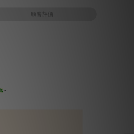
顧客評價
。
落