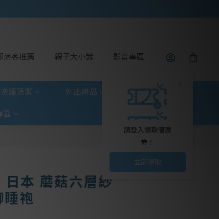
部落客推薦
親子大小識
影音專區
洗護清潔
外出用品
玩具童書
專區
請登入領取優惠
券！
立即領取
ta 日本 蘑菇六層紗
腳睡袍