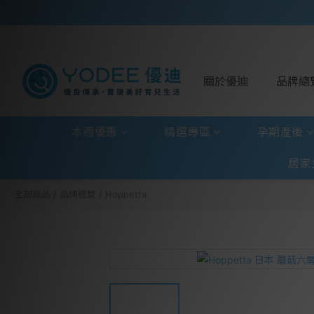
關於優迪
品牌總
本週優惠
精選專區
孕期產後
居家
全部商品
/
品牌總覽
/
Hoppetta