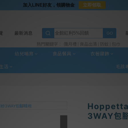
⭐加入LINE好友⭐
加入LINE好友，領購物金
立即領取
⭐新客首購限定⭐
⭐好日照Vogito⭐殺菌好幫手
⭐超取選全家⭐滿$888贈霜淇淋禮物卡
覽
最新消息
彌月禮
良品出清
防蚊
包巾
熱門關鍵字：
幼兒哺育
食品餐具
衣著寢飾
生活
毛孩
Hoppet
3WAY包