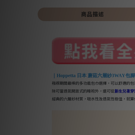
商品描述
｜Hoppetta 日本 蘑菇六層紗3WAY包
襁褓期間最棒的多功能包巾選擇，可以舒適的包
除可當透氣開放式的睡袍外，還可從
新生兒著穿
經典的六層紗材質，吸水性及透氣性極佳，就算