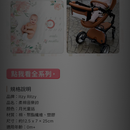
規格說明
品牌：Itzy Ritzy
品名：柔棉音樂鈴
顏色：月光童話
材質：棉、聚酯纖維、塑膠
尺寸：約12.5 x 7 x 25cm
適用年齡：0m+