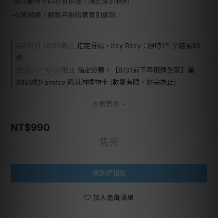
-表布使用不同材質拼接，摸起來好特別
-布質綁繩，輕鬆吊掛陪寶寶到處玩！
至
08/11 16:00
截止
指定分類，Itzy Ritzy：限時1件享結帳85
折
至
08/17 16:00
截止
指定分類，【8/31前下單選擇全家】滿
$888贈Fami!ce 霜淇淋禮物卡 (數量有限，送完為止)
查看更多
NT$990
售完
貨到通知我
加入追蹤清單