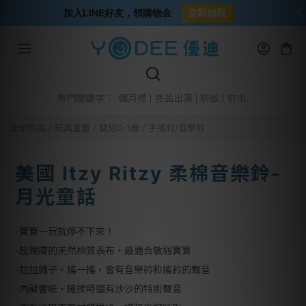
加入LINE好友，領購物金
立即領取
彌月禮
良品出清
防蚊
包巾
熱門關鍵字：
全部商品
/
玩具童書
/
嬰兒0-1歲
/
手搖鈴/音樂鈴
美國 Itzy Ritzy 柔棉音樂鈴-
月光童話
-寶寶一玩就停不下來！
-超親膚的天然棉質表布，最適合敏弱寶寶
-拉拉繩子，搖一搖，會有音樂鈴和搖鈴的聲音
-內藏響紙，搓揉時還有沙沙的特別聲音