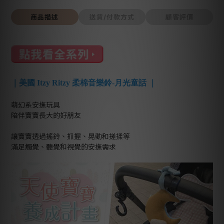
商品描述
送貨/付款方式
顧客評價
｜美國 Itzy Ritzy 柔棉音樂鈴-月光童話 ｜
萌幻系安撫玩具
陪伴寶寶長大的好朋友
讓寶寶透過搖鈴、抓握、晃動和搓揉等
滿足觸覺、聽覺和視覺的安撫需求