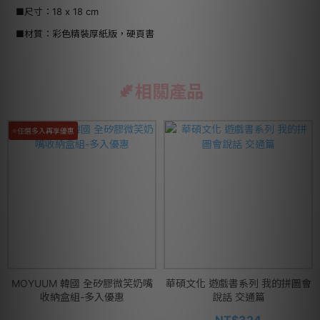
■尺寸：18 x 18 cm
■材質：彩色精裝厚紙版，硬頁書
相關產品
⭐任選多入再享優惠
MOYUUM 韓國 全矽膠微笑奶嘴
華碩文化 遊戲書系列 我的拼圖會
收納盒組-多入優惠
說話 交通篇