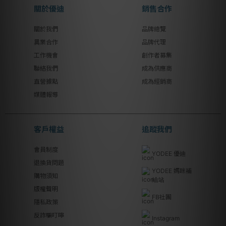
關於優迪
銷售合作
關於我們
品牌總覽
異業合作
品牌代理
工作機會
創作者募集
聯絡我們
成為供應商
直營據點
成為經銷商
媒體報導
客戶權益
追蹤我們
會員制度
YODEE 優迪
退換貨問題
YODEE 媽咪補
購物須知
給站
版權聲明
FB社團
隱私政策
反詐騙叮嚀
Instagram