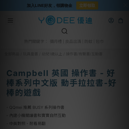
加入LINE好友，領購物金
立即領取
彌月禮
良品出清
防蚊
包巾
熱門關鍵字：
全部商品
/
玩具童書
/
幼兒1歲以上
/
操作書/有聲書/互動書
Campbell 英國 操作書 - 好
棒系列中文版 動手拉拉書-好
棒的遊戲
- QQmei 推薦 BUSY 系列操作書
- 內建小機關讓書和寶寶自然互動
- 中英對照、耐看易翻