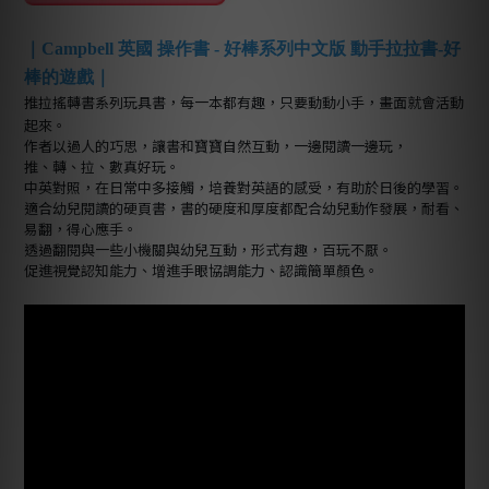
｜Campbell 英國 操作書 - 好棒系列中文版 動手拉拉書-好
棒的遊戲｜
推拉搖轉書系列玩具書，每一本都有趣，只要動動小手，畫面就會活動
起來。
作者以過人的巧思，讓書和寶寶自然互動，一邊閱讀一邊玩，
推、轉、拉、數真好玩。
中英對照
，在日常中多接觸，培養對英語的感受，有助於日後的學習。
適合幼兒閱讀的硬頁書，書的硬度和厚度都配合幼兒動作發展，耐看、
易翻，得心應手。
透過翻閱與一些小機關與幼兒互動，形式有趣，百玩不厭。
促進視覺認知能力、增進手眼協調能力、認識簡單顏色。