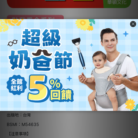
規格說明
品牌：華碩文化
商品：廚房遊戲有聲書
繪者：Luli Bunny
撰文：Akio Kashiwara
譯者：李潔茹
材質：紙質
內文：彩色/精裝/附注音符號標示
規格：294*250*20 mm
ISBN：978-986-92700-2-1
頁數：8頁
適讀年齡：三歲以上
出版地：台灣
BSMI：M54635
【注意事項】