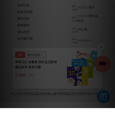
會員制度
YODEE 優迪
退換貨問題
YODEE 媽咪補
購物須知
給站
版權聲明
FB社團
隱私政策
反詐騙叮嚀
Instagram
Youtube
Line@
優迪國際股份有限公司 | YODEE INTERNATIONAL CO., LTD
法律顧問｜瀛睿律師事務所 Copyright 2024 © YODEE優迪
Powered by awoo.ai
本公司全系列商品皆已投保南山產物保險產品責任險新台幣2000萬元