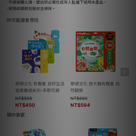
-不得接觸火源，嬰幼兒必需在成年人監護下使用本產品。
-使用前請將包裝完全移除。
你可能還會想找
華碩文化 有聲書 良好生活
華碩文化 放大鏡有聲書 自
華碩
習慣養成系列-多款可選
然觀察
FOL
NT$
500
NT$
660
NT$
NT$
450
NT$
594
NT$
猜你喜歡