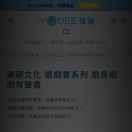
加入LINE好友，領購物金
立即領取
彌月禮
良品出清
防蚊
包巾
熱門關鍵字：
全部商品
/
玩具童書
/
幼兒1歲以上
/
操作書/有聲書/互動書
華碩文化 遊戲書系列 廚房遊
戲有聲書
-透過各種物件聲音，培養幼兒專注力。
-藉由扮演遊戲，培養幼兒社交行為能力。
-透過遊戲，培養幼兒語言表達能力。