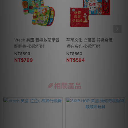
Vtech 英國 音樂啟蒙學習
華碩文化 立體書 認識身體
淨毒
翻翻書-多款可選
構造系列-多款可選
慕斯
NT$
899
NT$
660
NT$
NT$
799
NT$
594
相關產品