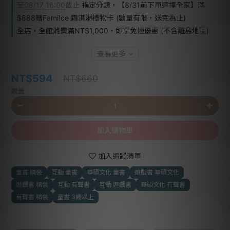
至
08/17 16:00
截止
指定分類，【8/31前下單選擇全家】滿
$888贈Fami!ce 霜淇淋禮物卡 (數量有限，送完為止)
全店，全館消費滿NT$1,000，即享免運優惠 (不含離島地區)
查看更多
NT$594
NT$660
數量
加入購物車
加入追蹤清單
童書 精裝
互動 童書
華碩文化 童書
遊戲書 華碩文化
遊戲書 精裝
互動 有聲書
互動 遊戲書
華碩文化 有聲書
有聲書 精裝
童書 3歲以上