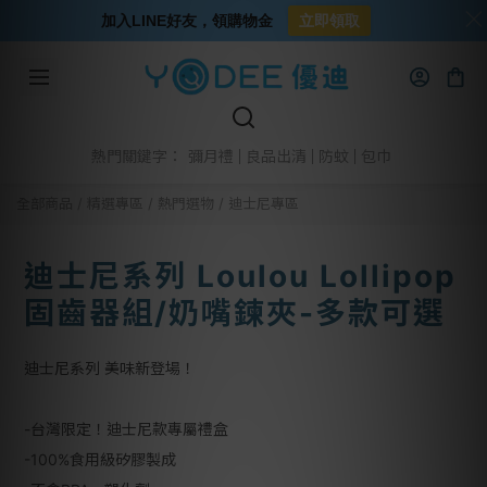
加入LINE好友，領購物金
立即領取
彌月禮
良品出清
防蚊
包巾
熱門關鍵字：
全部商品
/
精選專區
/
熱門選物
/
迪士尼專區
迪士尼系列 Loulou Lollipop
固齒器組/奶嘴鍊夾-多款可選
迪士尼系列 美味新登場！
-台灣限定！迪士尼款專屬禮盒
-100%食用級矽膠製成