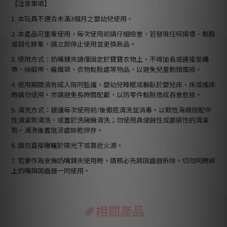
【注意事項】
1. 本玩具不適合未滿3個月之嬰幼兒使用。
2 .本產品可重複使用，每次使用前請仔細檢查，若發現任何損壞、鬆脫
或弱化跡象，請立即停止使用並更換新品。
3. 使用方式：奶嘴鍊夾請僅固定於寶寶衣物上，不得加長或連接至繩
帶、絲緞帶、編織袋、衣物鬆脫處等物品，以避免兒童勒頸風險。
4. 使用期間須有成人陪同監護，嬰幼兒睡眠或躺臥於嬰兒床、床或搖床
時請勿使用。亦請避免長時間配戴，以防零件鬆脫造成吞食危險。
5. 清洗方式：建議每次使用前/後徹底清洗並消毒。以軟性海綿搭配中
性清潔劑清洗，或置於洗碗機清洗；勿使用具侵蝕性或磨損性的清潔
劑。清洗後置陰涼處晾乾保存。
6. 請勿直接曝曬於陽光下或靠近火源。
7. 若要作為安撫奶嘴鍊夾使用時，請務必先將固齒器拆除。切勿同時綁
上奶嘴與固齒器一同使用。
相關產品