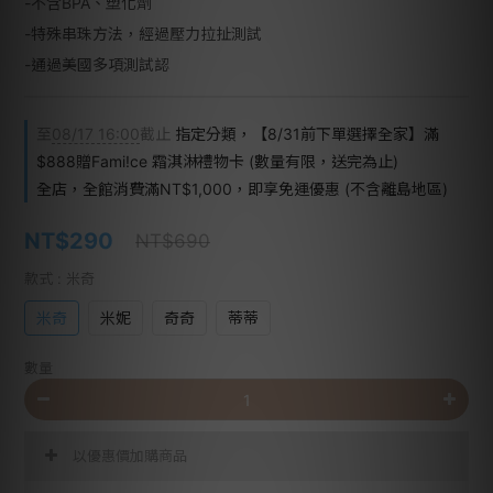
-不含BPA、塑化劑
-特殊串珠方法，經過壓力拉扯測試
-通過美國多項測試認
至
08/17 16:00
截止
指定分類，【8/31前下單選擇全家】滿
$888贈Fami!ce 霜淇淋禮物卡 (數量有限，送完為止)
全店，全館消費滿NT$1,000，即享免運優惠 (不含離島地區)
NT$290
NT$690
款式
: 米奇
米奇
米妮
奇奇
蒂蒂
數量
以優惠價加購商品