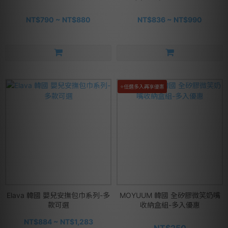
NT$790 ~ NT$880
NT$836 ~ NT$990
⭐任選多入再享優惠
Elava 韓國 嬰兒安撫包巾系列-多
MOYUUM 韓國 全矽膠微笑奶嘴
款可選
收納盒組-多入優惠
NT$884 ~ NT$1,283
NT$250