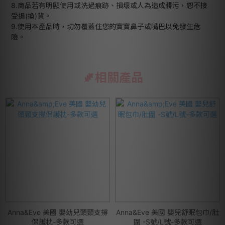
8.商品若有明顯使用或洗過痕跡、損壞或人為造成髒污，恕不接
受退(換)貨。
9.使用本產品時，切勿覆蓋住您的寶寶鼻子或嘴巴以免發生危
險。
相關產品
Anna&Eve 美國 嬰幼兒頭頸支撐
Anna&Eve 美國 嬰兒舒眠包巾/肚
保護枕-多款可選
圍 -S號/L號-多款可選