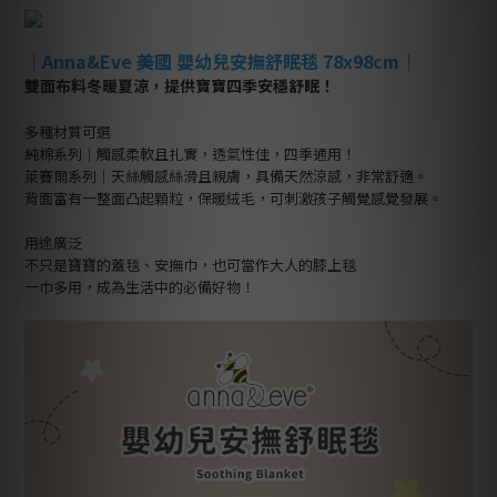
｜
Anna&Eve 美國 嬰幼兒安撫舒眠毯 78x98cm
｜
雙面布料冬暖夏涼，提供寶寶四季安穩舒眠！
多種材質可選
純棉系列｜觸感柔軟且扎實，透氣性佳，四季通用！
萊賽爾系列｜天絲觸感絲滑且親膚，具備天然涼感，非常舒適。
背面富有一整面凸起顆粒，保暖絨毛，可刺激孩子觸覺感覺發展。
用途廣泛
不只是寶寶的蓋毯、安撫巾，也可當作大人的膝上毯
一巾多用，成為生活中的必備好物！