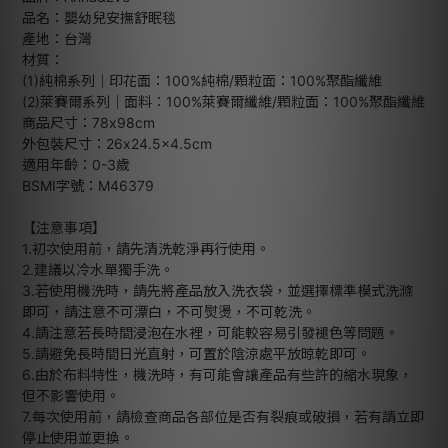
品名：嬰幼兒安撫舒眠毯
產地：台灣
材質：
(1)純棉系列｜印花面：100%純棉/顆粒面：100%聚酯纖維
(2)萊賽爾系列｜面料：100%萊賽爾纖維/顆粒面：100%聚酯纖維
商品尺寸：78x98cm
外包裝尺寸：26x24.5x4.5cm
適用年齡：0-3歲
BSMI字號：M46379
【注意事項】
1.初次使用前，請先清洗乾淨再行使用。
2.建議以冷水單獨手洗。
3.若使用機洗時，請先將產品放入洗衣袋，並選擇標準模式洗滌
即可，請注意不可漂白，不可熨燙，不可乾洗。
4.請注意若長時間浸泡在水裡，可能較容易引發褪色等問題。
5.請避免長時間日光直射，可置於陰涼處平放晾乾即可。
6.由於布料特性，機洗時，有可能會讓產品有些許的縮水現象，
但不影響使用。
7.每次使用前，請檢查商品各部位是否有裂痕或破損，若有請立即
停止使用並更換。