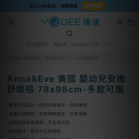
加入LINE好友，領購物金
立即領取
彌月禮
良品出清
防蚊
包巾
熱門關鍵字：
全部商品
/
精選專區
/
各年齡專區
/
6-12M 寶寶專區
Anna&Eve 美國 嬰幼兒安撫
舒眠毯 78x98cm-多款可選
-雙面布料設計，透氣保暖兼具，四季適用
-背面凸起顆粒，刺激觸覺感官，安撫情緒
-材質通過無毒證明，不含螢光劑
-用途廣泛，居家外出皆適用