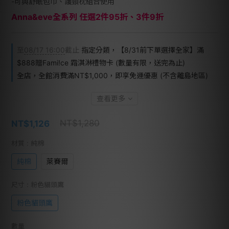
-可與舒眠包巾、護頸枕組合使用
Anna&eve全系列 任選2件95折、3件9折
至
08/17 16:00
截止
指定分類，【8/31前下單選擇全家】滿
$888贈Fami!ce 霜淇淋禮物卡 (數量有限，送完為止)
全店，全館消費滿NT$1,000，即享免運優惠 (不含離島地區)
查看更多
NT$1,280
NT$1,126
材質
: 純棉
純棉
萊賽爾
尺寸
: 粉色貓頭鷹
粉色貓頭鷹
數量