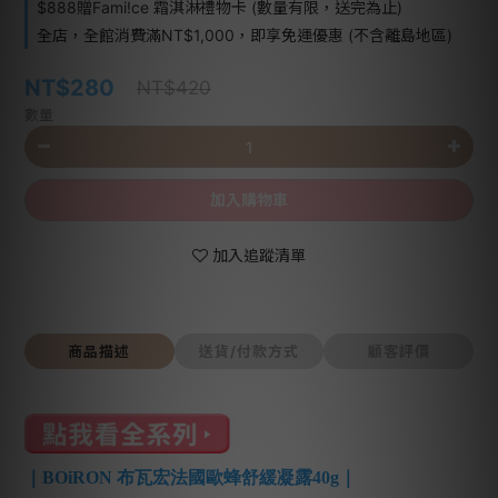
$888贈Fami!ce 霜淇淋禮物卡 (數量有限，送完為止)
全店，全館消費滿NT$1,000，即享免運優惠 (不含離島地區)
NT$280
NT$420
數量
加入購物車
加入追蹤清單
商品描述
送貨/付款方式
顧客評價
｜BOiRON 布瓦宏法國歐蜂舒緩凝露40g｜