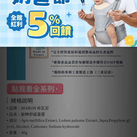
規格說明
▪ 品牌：BOiRON 布瓦宏
▪ 品名：歐蜂舒緩凝露
▪ 成分：Apis mellifica Extract, Ledum palustre Extract, Aqua,Propylene gl
ycol, Alcohol, Carbomer, Sodium hydroxide
▪ 容量：40g