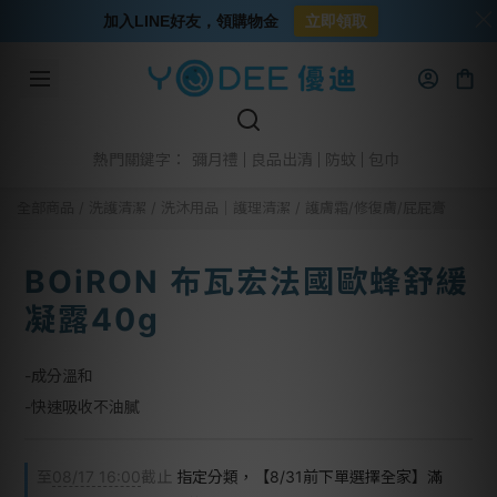
加入LINE好友，領購物金
立即領取
彌月禮
良品出清
防蚊
包巾
熱門關鍵字：
全部商品
/
洗護清潔
/
洗沐用品│護理清潔
/
護膚霜/修復膚/屁屁膏
BOiRON 布瓦宏法國歐蜂舒緩
凝露40g
-成分溫和
-快速吸收不油膩
至
08/17 16:00
截止
指定分類，【8/31前下單選擇全家】滿