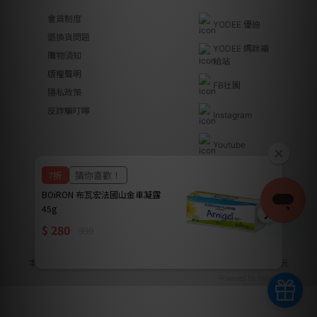
會員制度
YODEE 優迪
退換貨問題
YODEE 媽咪補
購物須知
給站
版權聲明
FB社團
隱私政策
反詐騙叮嚀
Instagram
Youtube
Line@
優迪國際股份有限公司 | YODEE INTERNATIONAL CO., LTD
法律顧問｜瀛睿律師事務所 Copyright 2024 © YODEE優迪
本公司全系列商品皆已投保南山產物保險產品責任險新台幣2000萬元
Powered by awoo.ai