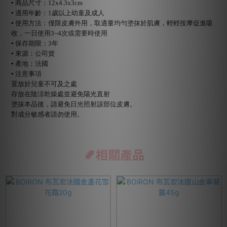
▪ 商品尺寸：12x4.3x3cm
▪ 適用年齡：1歲以上幼童及成人
▪ 使用方法：僅限皮膚外用，取適量均勻塗抹於肌膚，輕輕按摩促進吸
收，一日使用3~4次或需要時使用
▪ 保存期限：3年
▪ 來源：公司貨
▪ 產地；法國
▪ 注意事項
置放於兒童不可及之處
存放在陰涼乾燥處並避免陽光直射
塗抹本品後，請避免日光照射該部位皮膚。
對成分敏感者請勿使用。
相關產品