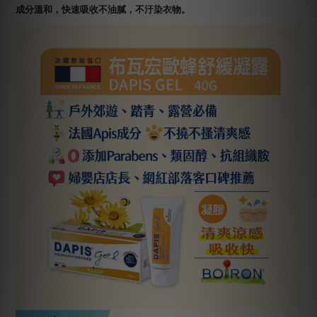
成分溫和，快速吸收不油膩，不汙染衣物。