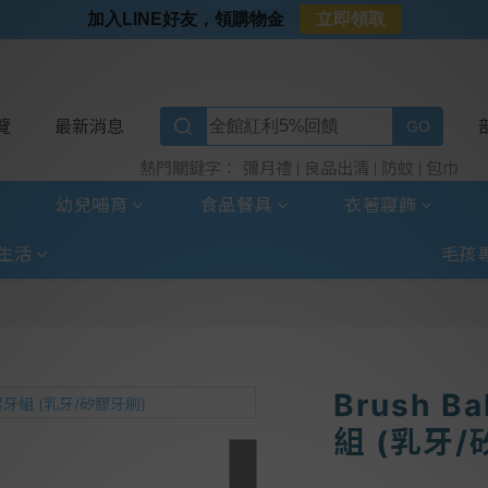
⭐加入LINE好友⭐
加入LINE好友，領購物金
立即領取
⭐新客首購限定⭐
⭐好日照Vogito⭐殺菌好幫手
⭐超取選全家⭐滿$888贈霜淇淋禮物卡
覽
最新消息
彌月禮
良品出清
防蚊
包巾
熱門關鍵字：
幼兒哺育
食品餐具
衣著寢飾
生活
毛孩
Brush 
組 (乳牙/