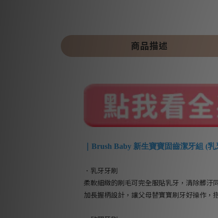
商品描述
｜Brush Baby 新生寶寶固齒潔牙組 (
．乳牙牙刷
柔軟細緻的刷毛可完全服貼乳牙，清除髒汙
加長握柄設計，讓父母替寶寶刷牙好操作，