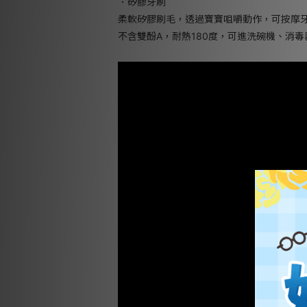
．矽膠牙刷
柔軟矽膠刷毛，透過寶寶咀嚼動作，可按摩
不含雙酚A，耐熱180度，可進洗碗機、消