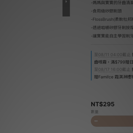
-媽媽與寶寶的牙齒清
-食用級矽膠刷頭
-FlossBrush(柔軟杜
-透過咀嚼矽膠牙刷按
-讓寶寶能自主學習刷
至
08/11 04:00
截止
齒噴霧，滿$799贈
至
08/17 16:00
截止
贈Fami!ce 霜淇淋
NT$295
數量