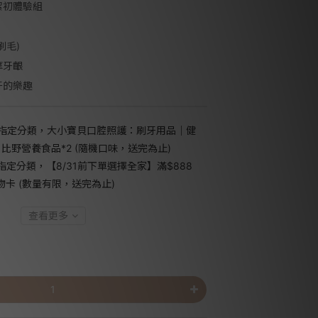
潔初體驗組
邦刷毛)
摩牙齦
牙的樂趣
指定分類，大小寶貝口腔照護：刷牙用品｜健
日比野營養食品*2 (隨機口味，送完為止)
指定分類，【8/31前下單選擇全家】滿$888
禮物卡 (數量有限，送完為止)
查看更多