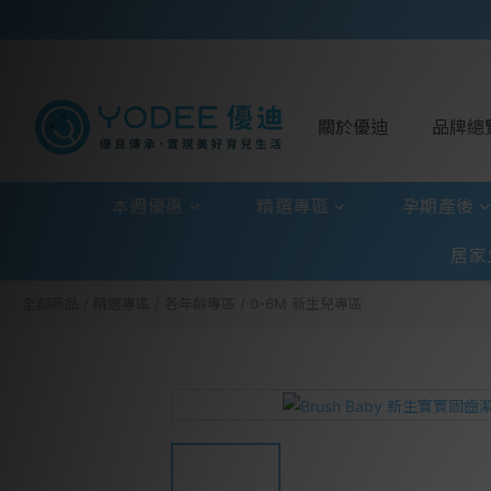
關於優迪
品牌總
本週優惠
精選專區
孕期產後
居家
全部商品
/
精選專區
/
各年齡專區
/
0-6M 新生兒專區