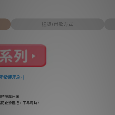
送貨/付款方式
乳牙/矽膠牙刷)
｜
同時按摩牙床
搭配止滑握把，不易滑動！