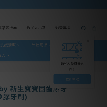
部落客推薦
親子大小識
影音專區
洗護清潔
外出用品
玩具童書
專區
請登入領取優惠
券！
立即領取
Baby 新生寶寶固齒潔牙
矽膠牙刷)