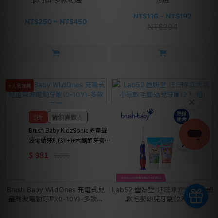
NT$116 ~ NT$192
NT$250 ~ NT$450
NT$204
⭐人氣推薦
Powered by awoo.ai
Brush Baby WildOnes 充電式兒
Lab52 齒妍堂 汪汪隊立大功 小頭
童聲波電動牙刷(0-10Y)-多款可
軟毛嬰幼兒牙刷(2入/組)
選