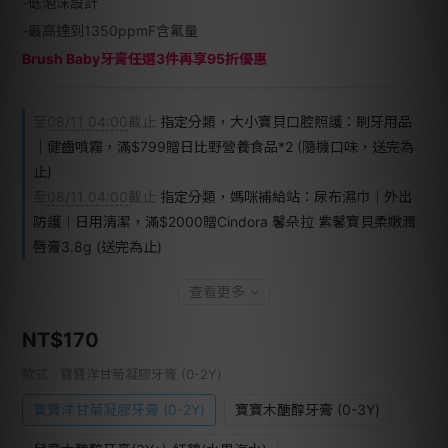
-低泡沫設計
-最高達到1350ppmF含氟量
Brush Baby牙膏任選3件再享95折優惠
至
08/11 04:00
截止
指定分類，大小寶貝口腔照護：刷牙用品
｜健齒噴霧，滿$799贈日比野營養食品*2 (隨機口味，送完為
止)
至
08/11 04:00
截止
指定分類，媽咪補給站：尿布濕巾｜外出
防護｜日用清潔，滿$2000贈Cindora 馨朵拉 紫馨寶貝柔嫩潤
唇膏3.8g (送完為止)
查看更多
NT$170
款式
: 寶寶洋甘菊凝膠牙膏 (0-2Y)
寶寶洋甘菊凝膠牙膏 (0-2Y)
寶寶木醣醇牙膏 (0-3Y)