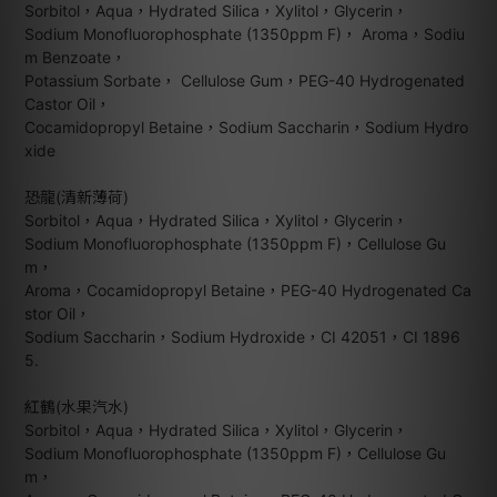
Sorbitol，Aqua，Hydrated Silica，Xylitol，Glycerin，
Sodium Monofluorophosphate (1350ppm F)， Aroma，Sodiu
m Benzoate，
Potassium Sorbate， Cellulose Gum，PEG-40 Hydrogenated
Castor Oil，
Cocamidopropyl Betaine，Sodium Saccharin，Sodium Hydro
xide
恐龍(清新薄荷)
Sorbitol，Aqua，Hydrated Silica，Xylitol，Glycerin，
Sodium Monofluorophosphate (1350ppm F)，Cellulose Gu
m，
Aroma，Cocamidopropyl Betaine，PEG-40 Hydrogenated Ca
stor Oil，
Sodium Saccharin，Sodium Hydroxide，CI 42051，CI 1896
5.
紅鶴(水果汽水)
Sorbitol，Aqua，Hydrated Silica，Xylitol，Glycerin，
Sodium Monofluorophosphate (1350ppm F)，Cellulose Gu
m，