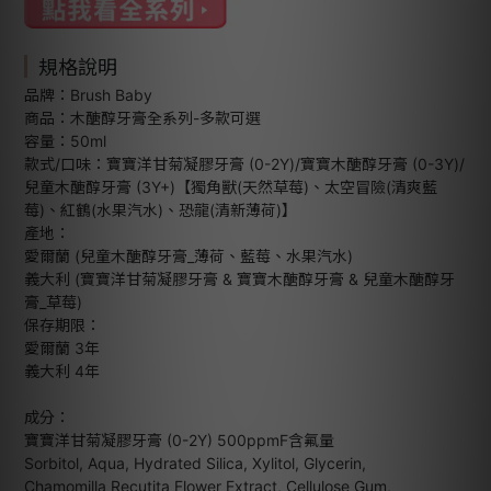
規格說明
品牌：Brush Baby
商品：木醣醇牙膏全系列-多款可選
容量：50ml
款式/口味：寶寶洋甘菊凝膠牙膏 (0-2Y)/寶寶木醣醇牙膏 (0-3Y)/
兒童木醣醇牙膏 (3Y+)【獨角獸(天然草莓)、太空冒險(清爽藍
莓)、紅鶴(水果汽水)、恐龍(清新薄荷)】
產地：
愛爾蘭 (兒童木醣醇牙膏_薄荷、藍莓、水果汽水)
義大利 (寶寶洋甘菊凝膠牙膏 & 寶寶木醣醇牙膏 & 兒童木醣醇牙
膏_草莓)
保存期限：
愛爾蘭 3年
義大利 4年
成分：
寶寶洋甘菊凝膠牙膏 (0-2Y) 500ppmF含氟量
Sorbitol, Aqua, Hydrated Silica, Xylitol, Glycerin,
Chamomilla Recutita Flower Extract, Cellulose Gum,