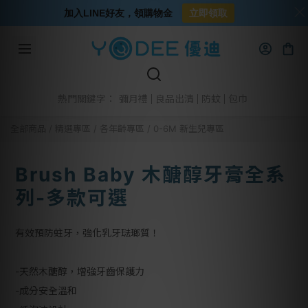
加入LINE好友，領購物金
立即領取
彌月禮
良品出清
防蚊
包巾
熱門關鍵字：
全部商品
/
精選專區
/
各年齡專區
/
0-6M 新生兒專區
Brush Baby 木醣醇牙膏全系
列-多款可選
有效預防蛀牙，強化乳牙琺瑯質！
-天然木醣醇，增強牙齒保護力
-成分安全溫和