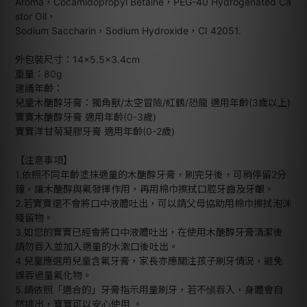
Aroma，Cocamidopropyl Betaine，PEG-40 Hydrogenated Ca
stor Oil，
Sodium Saccharin，Sodium Hydroxide，CI 42051.
外包裝尺寸：14×5.5×3.4cm
重量：80g
建議年齡：
兒童木醣醇牙膏：獨角獸/太空冒險/紅鶴/恐龍 適用年齡(3歲以上)
寶寶木醣醇牙膏 適用年齡(0-3歲)
寶寶洋甘菊凝膠牙膏 適用年齡(0-2歲)
【注意事項】
1.依照不同年齡塗抹適量的木醣醇牙膏，刷完牙後，可稍停留2分
鐘，讓木醣醇與氟發揮作用，再用棉巾擦拭口腔牙齒及牙齦。
2.若寶寶還不會將口中液體吐出，可以請父母協助用棉巾擦拭泡沫
殘留物。
3.如您的寶寶已經會將口中液體吐出，在使用木醣醇牙膏清潔後
請勿吞入並加入適量的水漱口後吐出。
4.兒童應選用兒童含氟牙膏，家長亦應關注孩子刷牙情況，避免
誤吞過量氟化物。
5.請依照「適合的」牙膏指示用量刷牙，若不愼吞入，身體會自
然排出，寶寶可以安心使用 。