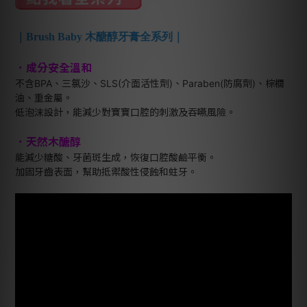
｜Brush Baby 木醣醇牙膏全系列
｜
．成分安全溫和
不含BPA、三氯沙、SLS(介面活性劑)、Paraben(防腐劑)、棕櫚
油、重金屬。
低泡沫設計，能減少對寶寶口腔的刺激及吞嚥風險。
．天然木醣醇
能減少糖酸、牙菌斑生成，恢復口腔酸鹼平衡。
加固牙齒表面，幫助抵禦酸性侵蝕和蛀牙。