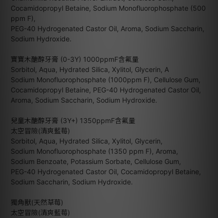
Cocamidopropyl Betaine, Sodium Monofluorophosphate (500
ppm F),
PEG-40 Hydrogenated Castor Oil, Aroma, Sodium Saccharin,
Sodium Hydroxide.
寶寶木醣醇牙膏 (0-3Y) 1000ppmF含氟量
Sorbitol, Aqua, Hydrated Silica, Xylitol, Glycerin, A
Sodium Monofluorophosphate (1000ppm F), Cellulose Gum,
Cocamidopropyl Betaine, PEG-40 Hydrogenated Castor Oil,
Aroma, Sodium Saccharin, Sodium Hydroxide.
兒童木醣醇牙膏 (3Y+) 1350ppmF含氟量
太空冒險(清爽藍莓)
Sorbitol, Aqua, Hydrated Silica, Xylitol, Glycerin,
Sodium Monofluorophosphate (1350 ppm F), Aroma,
Sodium Benzoate, Potassium Sorbate, Cellulose Gum,
PEG-40 Hydrogenated Castor Oil, Cocamidopropyl Betaine,
Sodium Saccharin, Sodium Hydroxide.
獨角獸(天然草莓)
太空冒險(清爽藍莓)