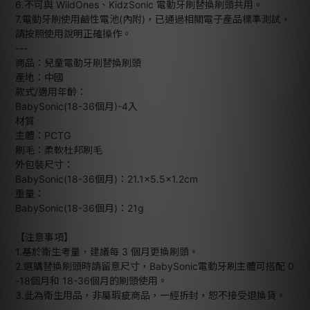
6.不可與 WildOnes、KidzSonic 電動牙刷替換刷頭共用。
7.電動牙刷使用鹼性電池(內附)，已通過相關電子產品標準測試，
請按照使用說明正確操作。
---
商品：兒童電動牙刷替換刷頭
產地：中國
款式/適用年齡：
BabySonic(18-36個月)-4入
材質
主體：PCTG
刷毛：柔軟杜邦刷毛
外包裝尺寸：
BabySonic(18-36個月)：21.1×5.5×1.2cm
重量：
BabySonic(18-36個月)：21g
【注意事項】
1.基於衛生考量，建議每 3 個月更換刷頭。
2.選購替換刷頭時請留意尺寸，BabySonic電動牙刷主體可搭配 0
-18個月和 18-36個月的刷頭使用。
3.
此為衛生用品，非屬瑕疵商品，一經拆封，恕不接受退換貨。