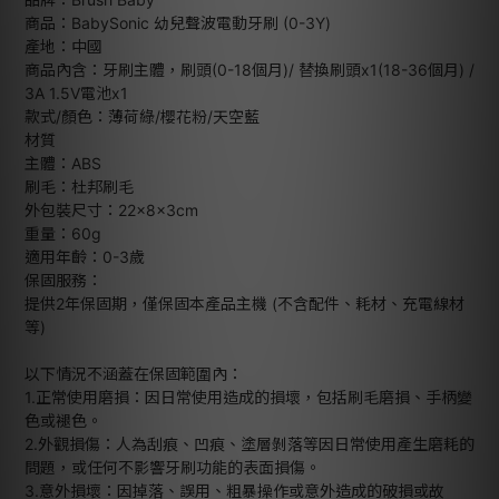
商品：BabySonic 幼兒聲波電動牙刷 (0-3Y)
產地：中國
商品內含：牙刷主體，刷頭(0-18個月)/ 替換刷頭x1(18-36個月) /
3A 1.5V電池x1
款式/顏色：薄荷綠/櫻花粉/天空藍
材質
主體：ABS
刷毛：杜邦刷毛
外包裝尺寸：22×8×3cm
重量：60g
適用年齡：0-3歲
保固服務：
提供2年保固期，僅保固本產品主機 (不含配件、耗材、充電線材
等)
以下情況不涵蓋在保固範圍內：
1.正常使用磨損：因日常使用造成的損壞，包括刷毛磨損、手柄變
色或褪色。
2.外觀損傷：人為刮痕、凹痕、塗層剝落等因日常使用產生磨耗的
問題，或任何不影響牙刷功能的表面損傷。
3.意外損壞：因掉落、誤用、粗暴操作或意外造成的破損或故