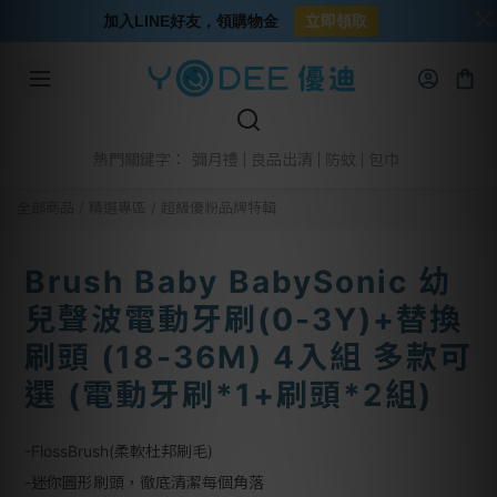
加入LINE好友，領購物金
立即領取
彌月禮
良品出清
防蚊
包巾
熱門關鍵字：
全部商品
/
精選專區
/
超級優粉品牌特輯
Brush Baby BabySonic 幼
兒聲波電動牙刷(0-3Y)+替換
刷頭 (18-36M) 4入組 多款可
選 (電動牙刷*1+刷頭*2組)
-FlossBrush(柔軟杜邦刷毛)
-迷你圓形刷頭，徹底清潔每個角落