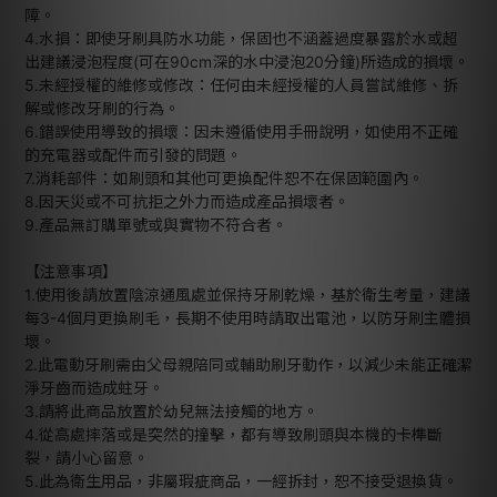
障。
4.水損：即使牙刷具防水功能，保固也不涵蓋過度暴露於水或超
出建議浸泡程度(可在90cm深的水中浸泡20分鐘)所造成的損壞。
5.未經授權的維修或修改：任何由未經授權的人員嘗試維修、拆
解或修改牙刷的行為。
6.錯誤使用導致的損壞：因未遵循使用手冊說明，如使用不正確
的充電器或配件而引發的問題。
7.消耗部件：如刷頭和其他可更換配件恕不在保固範圍內。
8.因天災或不可抗拒之外力而造成產品損壞者。
9.產品無訂購單號或與實物不符合者。
【注意事項】
1.使用後請放置陰涼通風處並保持牙刷乾燥，基於衛生考量，建議
每3-4個月更換刷毛，長期不使用時請取出電池，以防牙刷主體損
壞。
2.此電動牙刷需由父母親陪同或輔助刷牙動作，以減少未能正確潔
淨牙齒而造成蛀牙。
3.請將此商品放置於幼兒無法接觸的地方。
4.從高處摔落或是突然的撞擊，都有導致刷頭與本機的卡榫斷
裂，請小心留意。
5.此為衛生用品，非屬瑕疵商品，一經拆封，恕不接受退換貨。