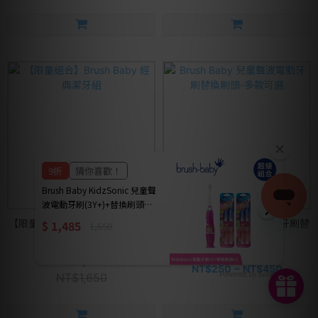
【限量組合】Brush Baby 經典潔
Brush Baby 兒童聲波電動牙刷替
牙組
換刷頭-多款可選
NT$1,480
NT$250 ~ NT$450
Powered by awoo.ai
NT$1,650