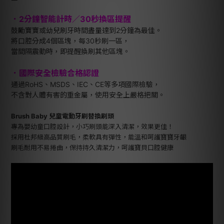
．2分鐘智能計時／30秒換區提醒
鼓勵寶寶或幼兒刷牙時間盡量達到2分鐘為最佳。
將口腔分成4個區塊，每30秒刷一區，
當間隔震動時，即提醒換刷其他區塊。
．國際安全檢驗合格認證
通過RoHS、MSDS、IEC、CE等多項國際檢驗，
不含對人體有害的重金屬，使用安全上嚴格把關。
Brush Baby 兒童電動牙刷替換刷頭
專為嬰幼童口腔設計，小巧刷頭能深入清潔，效果更佳！
採用杜邦級高品質刷毛，柔軟具有彈性，能溫和呵護寶寶牙齦
刷毛耐用不易捲曲，保持持久清潔力，呵護寶貝口腔健康