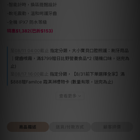
-智能計時，換區提醒設計
-軟毛震動，溫和呵護牙齒
-全機 IPX7 防水等級
特惠$1,382(已折$153)
至
08/11 04:00
截止
指定分類，大小寶貝口腔照護：刷牙用品
｜健齒噴霧，滿$799贈日比野營養食品*2 (隨機口味，送完為
止)
至
08/17 16:00
截止
指定分類，【8/31前下單選擇全家】滿
$888贈Fami!ce 霜淇淋禮物卡 (數量有限，送完為止)
查看更多
商品描述
送貨/付款方式
顧客評價