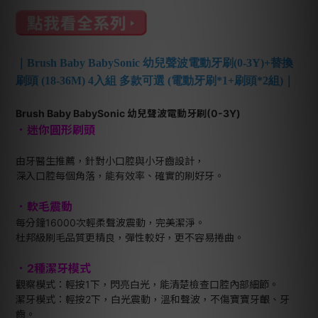
｜Brush Baby BabySonic 幼兒聲波電動牙刷(0-3Y)+替換
刷頭 (18-36M) 4入組 多款可選 (電動牙刷*1+刷頭*2組)｜
Brush Baby BabySonic 幼兒聲波電動牙刷(0-3Y)
．迷你圓形刷頭
由牙醫生推薦，針對小口腔與小牙齒設計，
深入口腔每個角落，能有效率、確實的刷好牙。
．軟毛震動
每分鐘16000次輕柔聲波震動，完美潔淨。
杜邦級刷毛品質更精良，彈性較好，更不容易捲曲。
．2種潔牙模式
觀察模式：輕按1下，閃亮白光，能清楚檢查口腔內部細節。
潔牙模式：輕按2下，白光震動，溫和聲波，不傷寶寶牙齦、牙
齒。