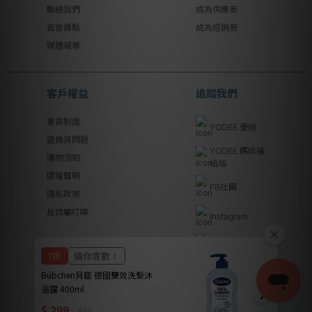
聯絡我們
成為供應商
直營據點
成為經銷商
媒體報導
客戶權益
追蹤我們
會員制度
YODEE 優迪
退換貨問題
YODEE 媽咪補
購物須知
給站
版權聲明
FB社團
隱私政策
反詐騙叮嚀
Instagram
Youtube
Line@