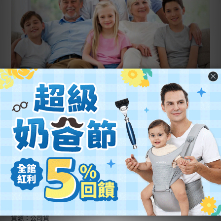
規格說明
品牌：Bübchen貝臣
品名：保濕洗髮沐浴露
規格：400ml
主成分:水解小麥蛋白、洋甘菊萃取、甘油
商品尺寸：8.5*4.5*20cm
重量：465g
適用年齡：成人及嬰幼兒適用
貨源：公司貨