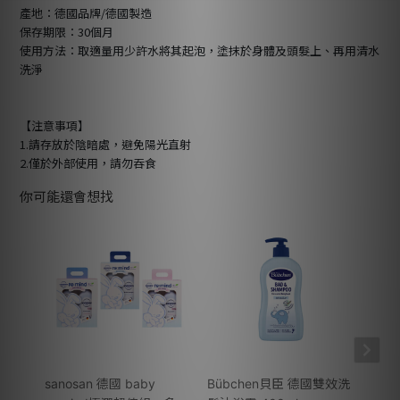
產地：德國品牌/德國製造
保存期限：30個月
使用方法：取適量用少許水將其起泡，塗抹於身體及頭髮上、再用清水
洗淨
【注意事項】
1.請存放於陰暗處，避免陽光直射
2.僅於外部使用，請勿吞食
你可能還會想找
sanosan 德國 baby
Bübchen貝臣 德國雙效洗
sano