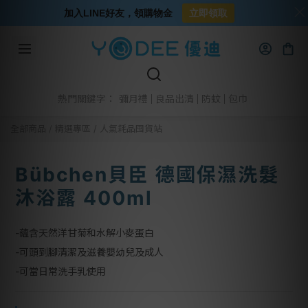
加入LINE好友，領購物金
立即領取
彌月禮
良品出清
防蚊
包巾
熱門關鍵字：
全部商品
/
精選專區
/
人氣耗品囤貨站
Bübchen貝臣 德國保濕洗髮
沐浴露 400ml
-蘊含天然洋甘菊和水解小麥蛋白
-可頭到腳清潔及滋養嬰幼兒及成人
-可當日常洗手乳使用