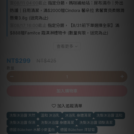
至
08/11 04:00
截止
指定分類，媽咪補給站：尿布濕巾｜外出
防護｜日用清潔，滿$2000贈Cindora 馨朵拉 紫馨寶貝柔嫩潤
唇膏3.8g (送完為止)
至
08/17 16:00
截止
指定分類，【8/31前下單選擇全家】滿
$888贈Fami!ce 霜淇淋禮物卡 (數量有限，送完為止)
查看更多
NT$299
NT$425
數量
加入購物車
加入追蹤清單
洗髮沐浴露 天然
溫和 沐浴乳
沐浴乳 身體清潔
洗髮沐浴露 溫和
洗髮沐浴露 保濕
洗髮沐浴露 身體清潔
洗髮沐浴露 頭髮清潔
德國 Bübchen 水解小麥蛋白
德國 Bübchen 洋甘菊