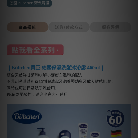
德國 Bübchen 頭髮清潔
商品描述
送貨/付款方式
顧客評價
｜Bübchen貝臣 德國保濕洗髮沐浴露 400ml｜
蘊含天然洋甘菊和水解小麥蛋白溫和的配方，
不易刺激眼睛可從頭到腳清潔及滋養嬰幼兒及成人敏感肌膚，
同時也可當日常洗手乳使用。
PH值為弱酸性，適合全家大小使用