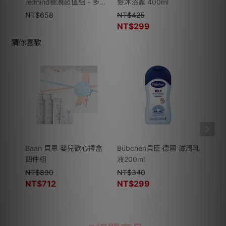
re:mind極潤超值組 - 多款
髮沐浴露 400ml
re:
可選
可選
NT$
658
NT$
425
NT$
NT$
299
猜你喜歡
Baan 貝恩 嬰兒歡心禮盒
Bübchen貝臣 德國 滋潤乳
Baa
四件組
液200ml
露 -
NT$
890
NT$
340
NT$
NT$
712
NT$
299
NT$