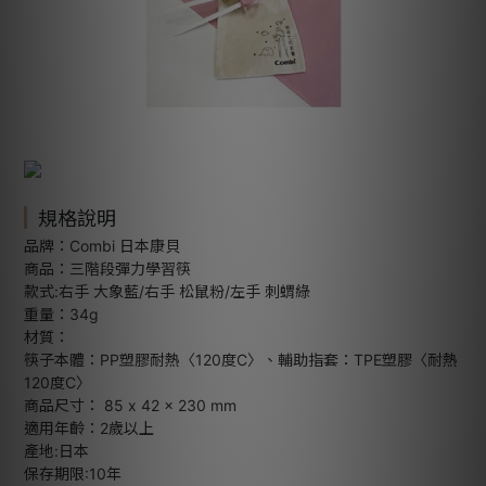
規格說明
品牌：Combi 日本康貝
商品：三階段彈力學習筷
款式:右手 大象藍/右手 松鼠粉/左手 刺蝟綠
重量：34g
材質：
筷子本體：PP塑膠耐熱〈120度C〉、輔助指套：TPE塑膠〈耐熱
120度C〉
商品尺寸： 85 x 42 x 230 mm
適用年齡：2歲以上
產地:日本
保存期限:10年