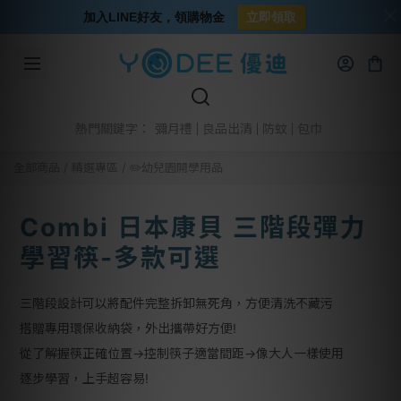
加入LINE好友，領購物金
立即領取
彌月禮
良品出清
防蚊
包巾
熱門關鍵字：
全部商品
/
精選專區
/
✏️幼兒園開學用品
Combi 日本康貝 三階段彈力
學習筷-多款可選
三階段設計可以將配件完整拆卸無死角，方便清洗不藏污
搭贈專用環保收納袋，外出攜帶好方便!
從了解握筷正確位置→控制筷子適當間距→像大人一樣使用
逐步學習，上手超容易!