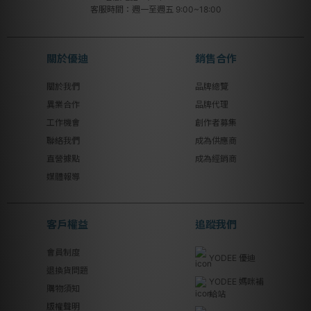
客服時間：週一至週五 9:00~18:00
關於優迪
銷售合作
關於我們
品牌總覽
異業合作
品牌代理
工作機會
創作者募集
聯絡我們
成為供應商
直營據點
成為經銷商
媒體報導
客戶權益
追蹤我們
會員制度
YODEE 優迪
退換貨問題
YODEE 媽咪補
購物須知
給站
版權聲明