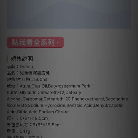
規格說明
品牌：Derma
品名：兒童潤澤護膚乳
規格/內容物：500ml
成分：Aqua,Olus Oil,Butyrospermum Parkii
Butter,Glycerin,Ceteareth-12,Cetearyl
Alcohol,Carbomer,Ceteareth-20,Phenoxyethanol,Saccharide
Isomerate,Sodium Hydroxide,Benzoic Acid,Dehydroacetic
Acid,Citric Acid,Sodium Citrate
尺寸：6*6*H19.5cm
外包裝尺寸：6*6*H19.5cm
重量：541g
適用年齡：3歲以上