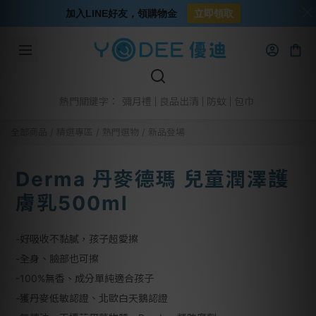
加入LINE好友，領購物金
立即領取
彌月禮
良品出清
防蚊
包巾
熱門關鍵字：
全部商品
/
精選專區
/
熱門選物
/
新品登場
Derma 丹麥德瑪 兒童潤澤護
膚乳500ml
-好吸收不黏膩，孩子超愛擦
-全身、臉部也可擦
-100%無香、成分單純適合孩子
-獲丹麥低敏認證、北歐白天鵝認證