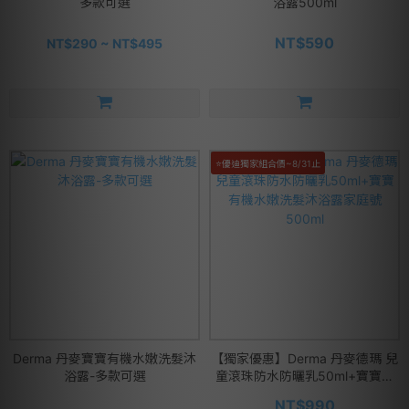
多款可選
浴露500ml
NT$590
NT$290 ~ NT$495
⭐優迪獨家組合價~8/31止
Derma 丹麥寶寶有機水嫩洗髮沐
【獨家優惠】Derma 丹麥德瑪 兒
浴露-多款可選
童滾珠防水防曬乳50ml+寶寶有
機水嫩洗髮沐浴露家庭號500ml
NT$990