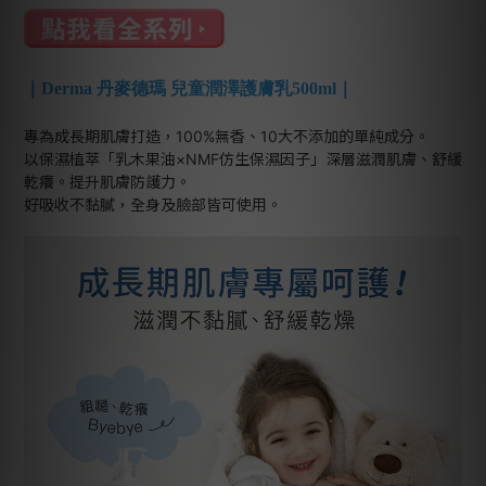
｜Derma 丹麥德瑪 兒童潤澤護膚乳500ml｜
專為成長期肌膚打造，100%無香、10大不添加的單純成分。
以保濕植萃「乳木果油×NMF仿生保濕因子」深層滋潤肌膚、舒緩
乾癢。提升肌膚防護力。
好吸收不黏膩，全身及臉部皆可使用。