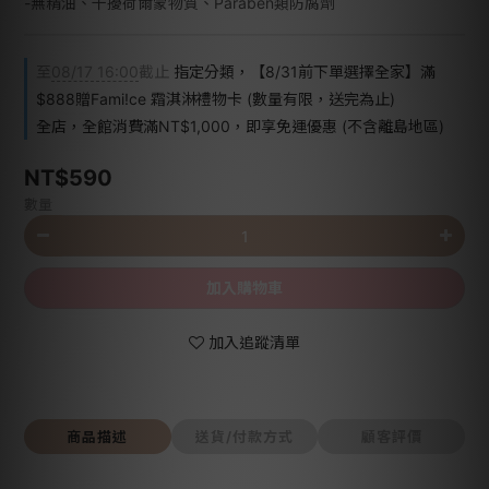
-無精油、干擾荷爾蒙物質、Paraben類防腐劑
至
08/17 16:00
截止
指定分類，【8/31前下單選擇全家】滿
$888贈Fami!ce 霜淇淋禮物卡 (數量有限，送完為止)
全店，全館消費滿NT$1,000，即享免運優惠 (不含離島地區)
NT$590
數量
加入購物車
加入追蹤清單
商品描述
送貨/付款方式
顧客評價