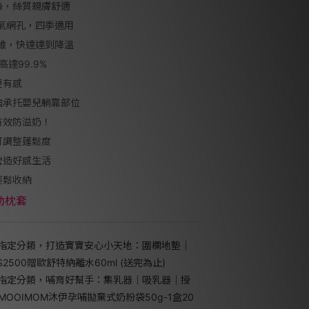
絲，絲質親膚舒適
透氣網孔，四季適用
感纖維，快達達到降溫
高達99.9%
更有感
強承托嬰兒躺靠部位
有效防溢奶！
可調整蓬鬆度
營造好感生活
輕鬆收納
動枕套
指定分類，打造寶寶安心小天地：圍欄地墊｜
500贈歐舒特納離水60ml (送完為止)
指定分類，哺育好幫手：集乳器｜吸乳器｜授
MOOIMOM沐伊孕哺拋棄式奶粉袋50g-1盒20