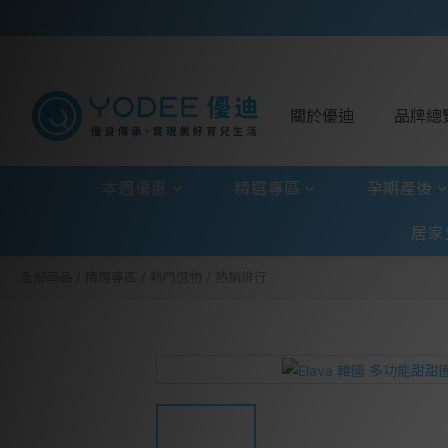
關於優迪
品牌總
本週優惠
精選專區
孕期產後
居家
全部商品
/
精選專區
/
熱門選物
/
熱銷排行