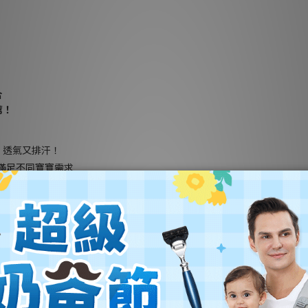
合
薦！
，透氣又排汗！
滿足不同寶寶需求
四季使用
速達到降溫效果，適合怕熱的寶寶！
達99.9%
康與清潔
更順利