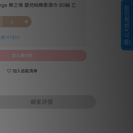
Ange 棉之境 嬰兒純棉柔濕巾 80抽 乙
紅利點數回饋
價 NT$90
加入購物車
加入追蹤清單
顧客評價