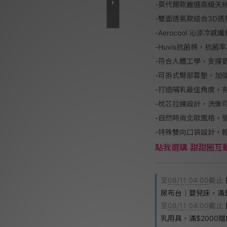
-莫代爾款嚴選高級天
-雙面透氣款結合3D
-Aerocool 沁涼冷
-Huvis抗菌棉，抗菌率
-符合人體工學，支撐
-可拆式臀部靠墊，加
-打造哺乳最佳角度，
-枕芯拉鍊設計，洗後
-自然時尚北歐風格，
-特殊雙向口袋設計，
點我選購 甜甜圈互
至
08/11 04:00
截止
尿布台｜嬰兒床，滿$2
至
08/11 04:00
截止
乳用具，滿$2000贈