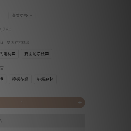
查看更多
,780
芯)
: 雙面純棉枕套
代爾枕套
雙面沁涼枕套
迷宮
境
檸檬花語
迷霧森林
品