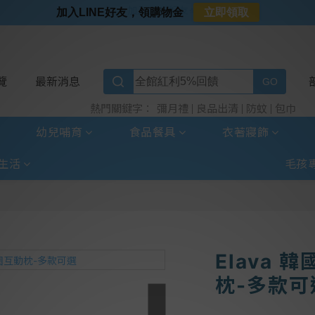
⭐加入LINE好友⭐
加入LINE好友，領購物金
立即領取
⭐新客首購限定⭐
⭐好日照Vogito⭐殺菌好幫手
⭐超取選全家⭐滿$888贈霜淇淋禮物卡
覽
最新消息
彌月禮
良品出清
防蚊
包巾
熱門關鍵字：
幼兒哺育
食品餐具
衣著寢飾
生活
毛孩
Elava 
枕-多款可