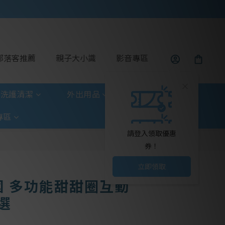
部落客推薦
親子大小識
影音專區
洗護清潔
外出用品
玩具童書
專區
請登入領取優惠
券！
立即領取
韓國 多功能甜甜圈互動
選