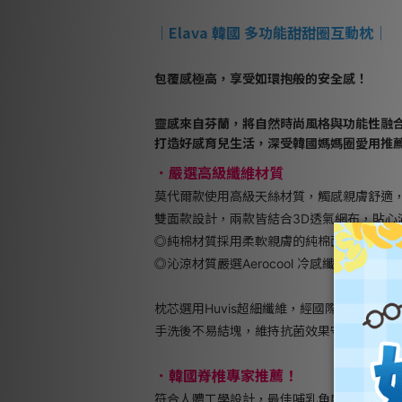
｜
E
lava 韓國 多功能甜甜圈互動枕｜
包覆感極高，享受如環抱般的安全感！
靈感來自芬蘭，將自然時尚風格與功能性融
打造好感育兒生活，深受韓國媽媽圈愛用推
嚴選高級纖維材質
．
莫代爾款使用高級天絲材質，觸感親膚舒適
雙面款設計，兩款皆結合3D透氣網布，貼心
◎純棉材質採用柔軟親膚的純棉面料，適合
◎沁涼材質嚴選Aerocool 冷感纖維，快
枕芯選用Huvis超細纖維，經國際認證抗菌率高
手洗後不易結塊，維持抗菌效果守護寶寶健
．韓國脊椎專家推薦！
符合人體工學設計，最佳哺乳角度幫助哺乳