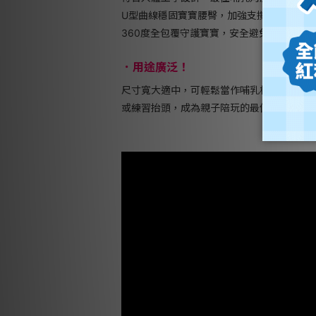
U型曲線穩固寶寶腰臀，加強支撐、躺臥更
360度全包覆守護寶寶，安全避免側翻或後
．用途廣泛！
尺寸寬大適中，可輕鬆當作哺乳枕
或練習抬頭，成為親子陪玩的最佳幫手！