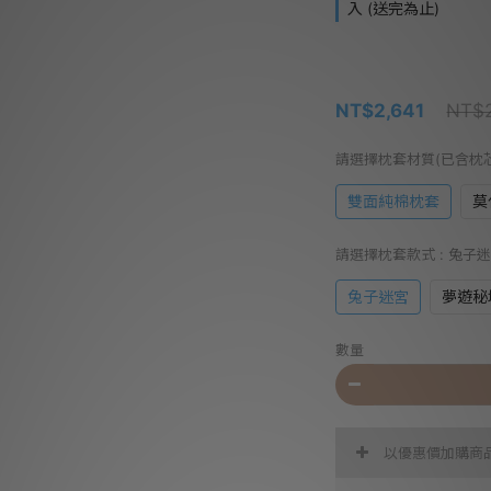
入 (送完為止)
NT$2,641
NT$2
請選擇枕套材質(已含枕
雙面純棉枕套
莫
請選擇枕套款式
: 兔子
兔子迷宮
夢遊秘
數量
以優惠價加購商