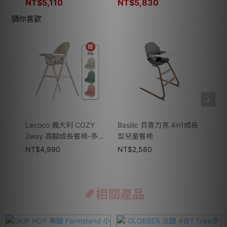
模式)
NT$
5,110
NT$
5,830
NT$
猜你喜歡
Lecoco 義大利 COZY
Basilic 貝喜力克 4in1成長
Par
2way 高腳成長餐椅-多款
型兒童餐椅
油防蚊
可選
選
NT$
4,990
NT$
2,580
NT$
相關產品