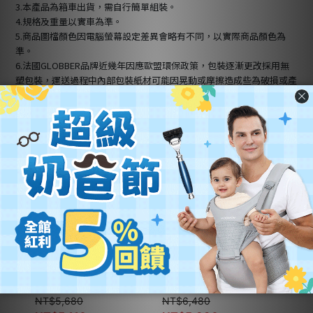
3.本產品為箱車出貨，需自行簡單組裝。
4.規格及重量以實車為準。
5.商品圖檔顏色因電腦螢幕設定差異會略有不同，以實際商品顏色為
準。
6.法國GLOBBER品牌近幾年因應歐盟環保政策，包裝逐漸更改採用無
塑包裝，運送過程中內部包裝紙材可能因晃動或摩擦造成些為破損或產
生屑屑，此皆為正常現象非拆箱使用過痕跡。
你可能還會想找
GLOBBER 法國 GO‧UP 5
GLOBBER 法國 4合1 Trike
Micr
合1夢幻版360度多功能三
多功能3輪推車but.聯名奶
Mag
輪滑板車(白光發光前輪)
油系列
兒童
NT$
5,680
NT$
6,480
NT$