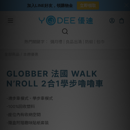
加入LINE好友，領購物金
立即領取
彌月禮
良品出清
防蚊
包巾
熱門關鍵字：
全部商品
/
本週優惠
GLOBBER 法國 WALK
N’ROLL 2合1學步嚕嚕車
-滑步車模式、學步車模式
-100%回收塑料
-座位內有收納空間
-隨盒附贈趣味貼紙套裝