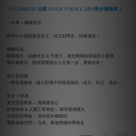
｜GLOBBER 法國 WALK N’ROLL 2合1學步嚕嚕車｜
一台車 = 兩種玩法
陪伴小小探險家從坐立、站立到滑步，快樂成長！
兩種玩法
騎乘模式：訓練坐立 & 平衡力，適合剛開始探索的小寶寶
學步車模式：陪伴寶寶踏出人生第一步，勇敢向前！
免工具切換
一秒完成變身，隨心對應不同發展階段（坐立、站立、滑步）。
安全 × 舒適
安全堅固車架→ 媽媽最安心
舒適座椅 & 人體工學車把→ 騎得更穩更久
光滑防刮車輪→ 室內室外都能玩
寬敞儲物空間→ 玩具、泰迪熊隨時帶著走