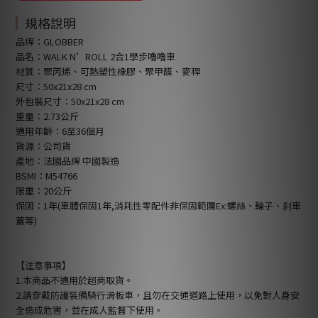
規格說明
品牌：GLOBBER
品名：WALK N’ROLL 2合1學步嚕嚕車
材質：聚丙烯、可熱塑性橡膠、聚甲醛、麥稈
尺寸：50x21x28 cm
外包裝尺寸：50x21x28 cm
重量：2.73公斤
適用年齡：6至36個月
貨源：公司貨
產地：法國品牌 中國製造
BSMI：M54766
限重：20公斤
保固：1年(車體保固1年,消耗性零配件非保固範團Ex:螺絲、輪子、刹車
蓋等)
【注意事項】
1.本商品不適用於超商取貨。
2.請穿戴防護裝備騎行滑板車，且勿在交通道路上使用，以免對人身安
全造成危害，並在成人監督下使用。