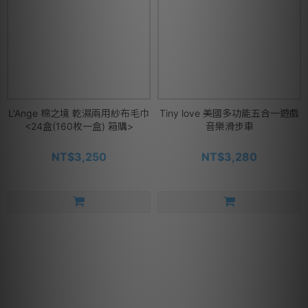
L'Ange 棉之境 乾濕兩用紗布毛巾
Tiny love 美國多功能五合一遊戲
<24盒(160枚一盒) 箱購>
音樂滑步車
NT$3,250
NT$3,280