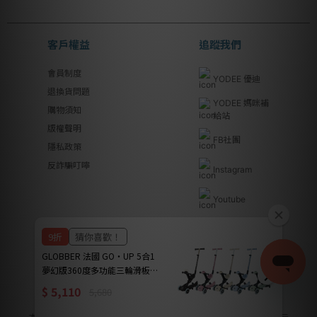
客戶權益
追蹤我們
會員制度
YODEE 優迪
退換貨問題
YODEE 媽咪補
購物須知
給站
版權聲明
FB社團
隱私政策
反詐騙叮嚀
Instagram
Youtube
Line@
優迪國際股份有限公司 | YODEE INTERNATIONAL CO., LTD
法律顧問｜瀛睿律師事務所 Copyright 2024 © YODEE優迪