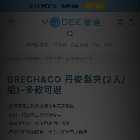
加入LINE好友，領購物金
立即領取
彌月禮
良品出清
防蚊
包巾
熱門關鍵字：
全部商品
/
衣著寢飾
/
衣物穿搭
/
眼鏡/帽子/髮夾
GRECH&CO 丹麥髮夾(2入/
組)-多款可選
-高質感霧面與莫蘭迪色系完美搭配
-直髮、捲髮夾上髮夾好有型
-彈簧式髮夾，好使用易固定頭髮
-不過於鮮豔的顏色，大人小孩皆可以使用