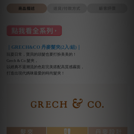
商品描述
送貨/付款方式
顧客評價
｜GRECH&CO 丹麥髮夾(2入/組)｜
玩耍日常，寶貝的頭髮也要打扮美美的！
Grech & Co.髮夾，
以經典不退潮流的色彩完美搭配高質感霧面，
打造出現代媽咪最愛的時尚髮夾！