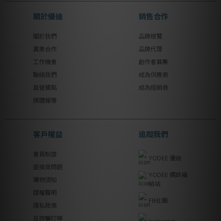
關於優迪
銷售合作
關於我們
品牌總覽
異業合作
品牌代理
工作機會
創作者募集
聯絡我們
成為供應商
直營據點
成為經銷商
媒體報導
客戶權益
追蹤我們
會員制度
YODEE 優迪
退換貨問題
YODEE 媽咪補
購物須知
給站
版權聲明
FB社團
隱私政策
反詐騙叮嚀