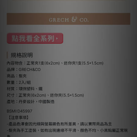
規格說明
內容物含：正常夾1支(6x2cm)、迷你夾1支(5.5*1.5cm)
品牌：GRECH&CO
商品：髮夾
數量：2入/組
材質：環保塑料、鐵
尺寸：正常夾(6x2cm)、迷你夾(5.5*1.5cm)
產地：丹麥設計，中國製造
BSMI:D45997
【注意事項】
-產品色澤會因光線與螢幕顯色有所差異，請以實際商品為主
-髮夾為手工塗裝，如有出現邊緣不平滑、顏色不均、小黑點屬正常現
象