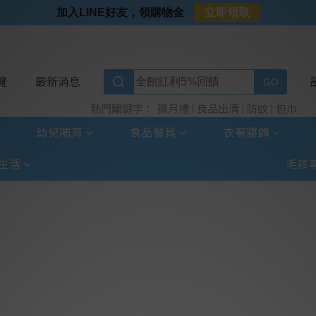
⭐好日照Vogito⭐殺菌好幫手
加入LINE好友，領購物金
立即領取
⭐超取選全家⭐滿$888贈霜淇淋禮物卡
⭐加入LINE好友⭐
⭐新客首購限定⭐
覽
最新消息
彌月禮
良品出清
防蚊
包巾
熱門關鍵字：
幼兒哺育
食品餐具
衣著寢飾
生活
毛孩