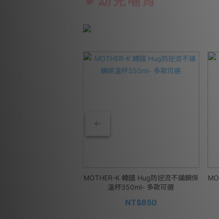
幼兒哺育
s 自然植潔奶瓶餐具清潔液
MOTHER-K 韓國 Hug防逆流不鋪鋼保
MO
800ml
溫杯350ml- 多款可選
NT$285
NT$850