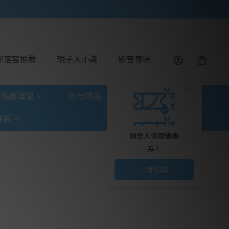
部落客推薦
親子大小識
影音專區
洗護清潔
外出用品
玩具童書
專區
請登入領取優惠
券！
立即領取