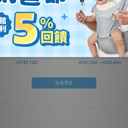
THER-K 韓國 Hug外出豪華不鏽鋼
MOTHER-K 韓國 精粹Ecozen伸
餐具多件組-多款可選
棄式奶瓶 外出3餐組- 多款可選
NT$1,100
NT$1,390 ~ NT$1,690
查看更多