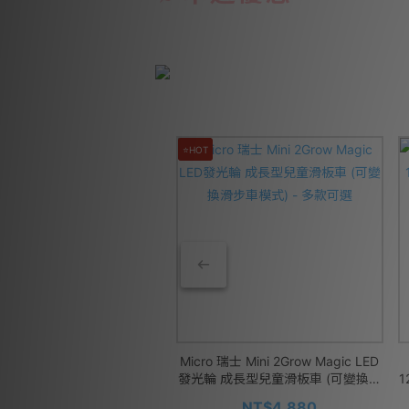
⭐HOT
 Ritzy 美國 抽抽探索盒-陽光農
Micro 瑞士 Mini 2Grow Magic LED
場
發光輪 成長型兒童滑板車 (可變換滑
步車模式) - 多款可選
NT$1,080
NT$4,880