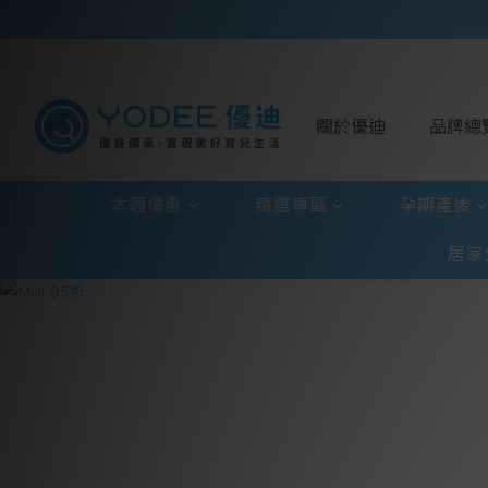
關於優迪
品牌總
本週優惠
精選專區
孕期產後
居家