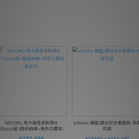
MOOMU 馬卡龍香草軟積木
aribebe 韓國/嬰幼兒衣著寢具-多
120pcs/組 (贈收納桶+角色立體場景
可選
紙卡)
NT$2,499
NT$880 ~ NT$4,280