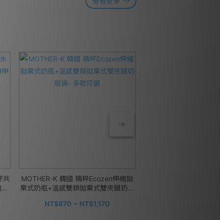
查看更多
杯共
MOTHER-K 韓國 精粹Ecozen伸縮拋
MOTHER-K 韓國 精粹E
縮拋
棄式奶瓶+溫感雙鎖拋棄式雙夾鏈奶瓶
棄式奶瓶 外出3餐組-
袋- 多款可選
NT$870 ~ NT$1,170
NT$1,390 ~ NT$