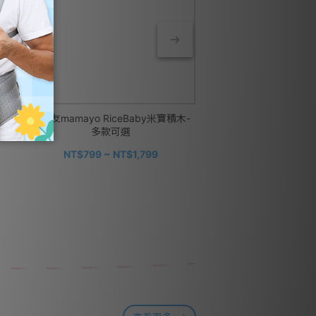
縮拋
媽媽友mamayo RiceBaby米寶積木-
【獨家優惠】Derma 丹
多款可選
珠防水防曬乳50ml+寶
沐浴露家庭號50
NT$990
NT$799 ~ NT$1,799
NT$1,110