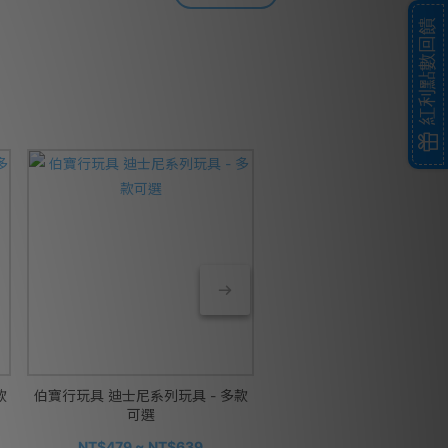
紅利點數回饋
款
伯寶行玩具 迪士尼系列玩具 - 多款
波堤寶寶 寶寶粥 150g/包 5
可選
多款可選
NT$375
NT$479 ~ NT$639