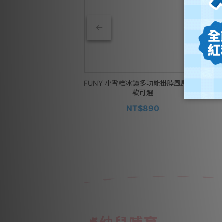
 GEOGRAPHIC 國家地理
FUNY 小雪糕冰鎮多功能掛脖風扇 - 多
MO
EM動手做!手持吸塵器
款可選
NT$690
NT$890