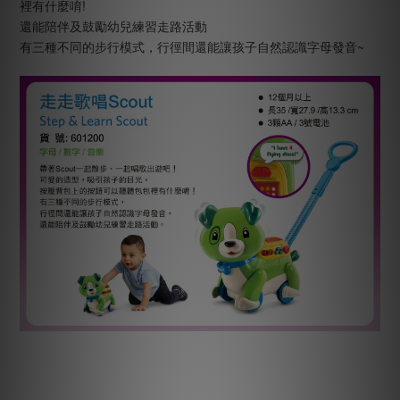
裡有什麼唷!
還能陪伴及鼓勵幼兒練習走路活動
有三種不同的步行模式，行徑間還能讓孩子自然認識字母發音~