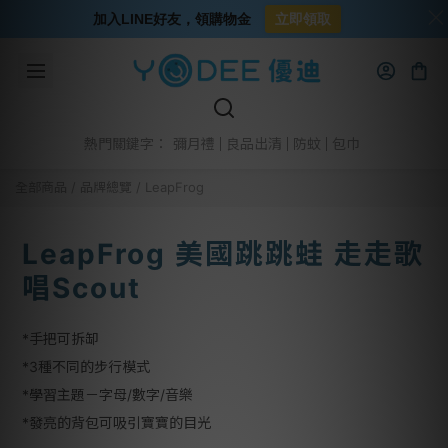
加入LINE好友，領購物金
立即領取
彌月禮
良品出清
防蚊
包巾
熱門關鍵字：
全部商品
/
品牌總覽
/
LeapFrog
LeapFrog 美國跳跳蛙 走走歌
唱Scout
*手把可拆缷
*3種不同的步行模式
*學習主題－字母/數字/音樂
*發亮的背包可吸引寶寶的目光