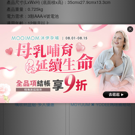
產品尺寸(LxWxH) (底面積x高)：35cmx27.9cmx13.3cm
產品重量：0.725kg
電力需求：3顆AAA/4號電池
適用年齡：12個月以上
產地：美國規格，中國製造
BSMI：M38876
【注意事項】
本產品不適用超商取貨
相關產品
⭐任選多入再享優惠