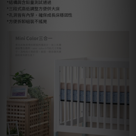
*結構與含鉛量測試通過
*三段式高低調整方便併大床
*孔洞皆有內芽，確保成長床穩固性
*方便拆卸組裝不搖晃