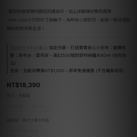
-嬰兒床極致簡約圓弧四邊設計，加上床腳繽紛雙色選擇
-mini color小巧的尺寸與輪子，為時尚小資的您，創造一個活潑與
繽紛的育兒新生活！
至
08/11 04:00
截止
指定分類，打造寶寶安心小天地：圍欄地
墊｜尿布台｜嬰兒床，滿$2500贈歐舒特納離水60ml (送完為
止)
全店，全館消費滿NT$1,000，即享免運優惠 (不含離島地區)
NT$18,390
款式
: 希臘藍
希臘藍
原木色
寢具組
: 美式大象5件組
美式大象5件組