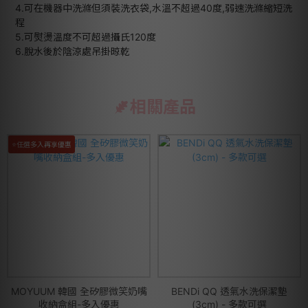
4.可在機器中洗滌但須裝洗衣袋,水溫不超過40度,弱速洗滌縮短洗
程
5.可熨燙溫度不可超過攝氏120度
6.脫水後於陰涼處吊掛晾乾
相關產品
⭐任選多入再享優惠
MOYUUM 韓國 全矽膠微笑奶嘴
BENDi QQ 透氣水洗保潔墊
收納盒組-多入優惠
(3cm) - 多款可選