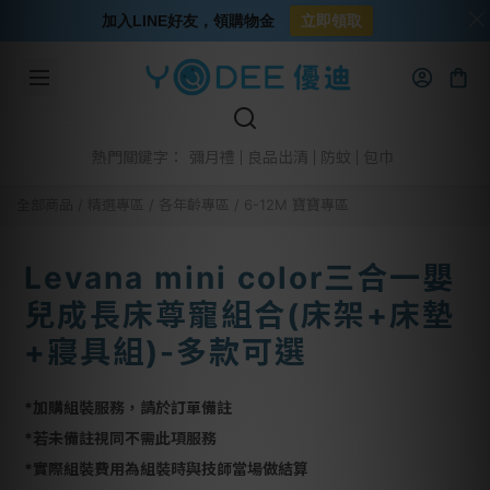
加入LINE好友，領購物金
立即領取
彌月禮
良品出清
防蚊
包巾
熱門關鍵字：
全部商品
/
精選專區
/
各年齡專區
/
6-12M 寶寶專區
Levana mini color三合一嬰
兒成長床尊寵組合(床架+床墊
+寢具組)-多款可選
*加購組裝服務，請於訂單備註
*若未備註視同不需此項服務
*實際組裝費用為組裝時與技師當場做結算