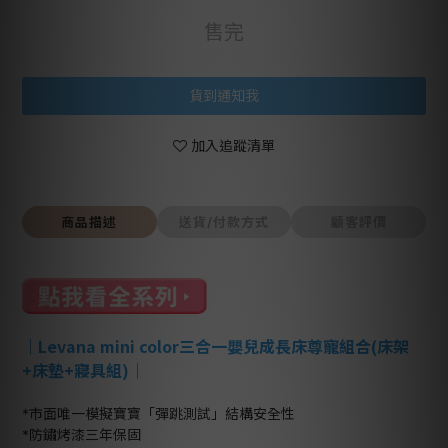
售完
貨到通知我
加入追蹤清單
商品描述
送貨/付款方式
顧客評價
｜
Levana mini color三合一嬰兒成長床尊寵組合(床架
+床墊+寢具組)
｜
*市面唯一模擬寶寶「彈跳測試」結構安全性
*防鏽烤漆三年保固