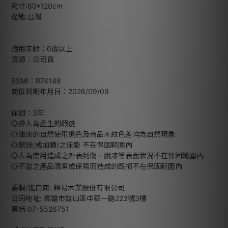
尺寸:60*120cm
產地:台灣
適用年齡：0歲以上
貨源：公司貨
BSMI：R74148
商檢到期年月日：2026/09/09
保固：3年
◎非人為產生的瑕疵
◎油漆的自然使用退色及商品木紋色差均為自然現象
◎贈送(或加購)之床墊 不在保固範圍內
◎人為使用造成之外表刮傷、脫漆等表面狀況不在保固範圍內
◎不當之產品清潔或保陽而造成的毀損不在保固範圍內
委製/進口商: 興易木業股份有限公司
公司地址: 高雄市鼓山區中華一路223號3樓
電話:07-5526751