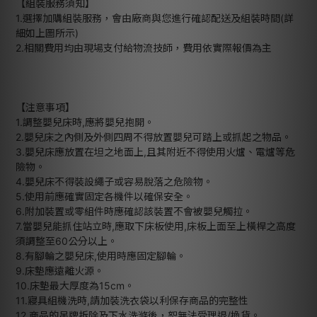
【組裝服務須知】
1.選擇加購組裝服務，會由廠商與您進行確認配送及組裝時間(詳
細如上圖所示)
2.相關費用均由現場支付給物流技師，費用依實際報價為主
【注意事項】
1.調整嬰兒床時,應將嬰兒抱開。
2.嬰兒床之內側及外側四周不得放置嬰兒可踏上或抓起之物品。
3.嬰兒床應放置在坦之地面上,且其附近不得使用火爐、電爐等危
險物。
4.嬰兒床不得裝設繩子或容易脫落之危險物。
5.使用前應確實固定各機件以確保安全。
6.附加裝置或零組件時應確認該裝置不會被嬰兒觸拉。
7.當嬰兒能抓住站立時,應取下床板使用,床板上面至上橫桿之高度
須調整至60公分以上。
8.有腳輪之嬰兒床,使用時應固定腳輪。
9.床墊應遠離火源。
10.床墊最大厚度為15cm。
11.寢具組機洗時,請加裝洗衣袋以利保存商品的完整性
12.商品的吊牌拆除及下水洗滌後，恕無法受理退/換貨。