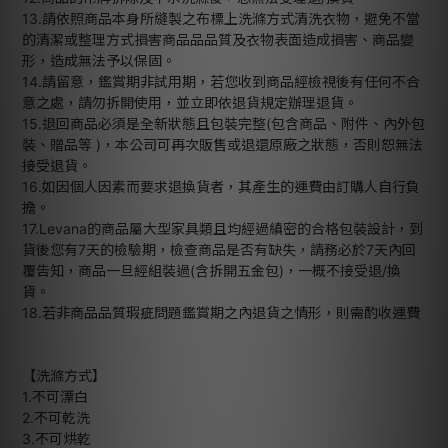
13.請依照商品本身所縫製之布標上洗滌方式清洗衣物，避免不當
的清潔或整理方式損害商品品品質及衣物表面造成損害、商品變
形，造成無法予以保固。
14.請留意，鑑賞期非試用期，若您收到商品經檢視後有任何不合
意之處，請勿拆開使用，並立即依退貨規定辦理退貨。
15.退回商品必須是全新狀態且包裝完整(包含商品、附件、內外包
裝、贈品等 )，本公司可再次販售或退還原廠之狀態，否則恕無法
接受退貨。
16.如因個人因素而要求退換貨者，其產生的運費由訂購人自行負
擔。
17.Levana的商品屬大型家具類且均經過縝密的合格包裝設計，到
貨後您有7天的檢驗期，檢查商品是否有缺失，請務必於7天內回
覆告知，商品一旦經組裝過(含拆開五金包)，一概不接受退/換
貨。
18.若非商品品質瑕疵問題鑑賞期之內退貨之情形，則需酌收運費
【洗滌方式】
1.不可漂白
2.不可乾洗
3.不可烘乾