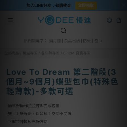
加入LINE好友，領購物金
立即領取
彌月禮
良品出清
防蚊
包巾
熱門關鍵字：
全部商品
/
精選專區
/
各年齡專區
/
6-12M 寶寶專區
Love To Dream 第二階段(3
個月~9個月)蝶型包巾(特殊色
輕薄款)-多款可選
-簡單好操作拉拉鍊即完成包覆
-雙手上舉設計，保留揮手空間不受限
-下襬拉鍊換尿布好方便