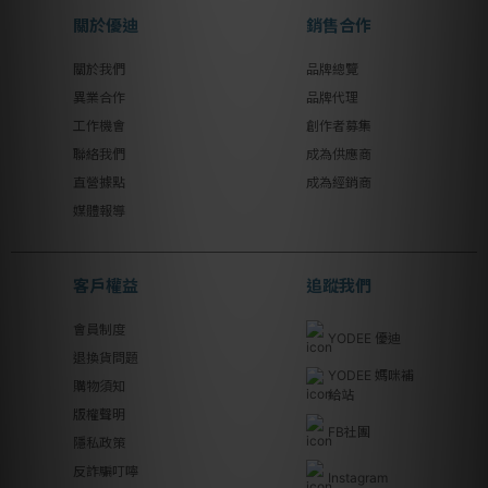
關於優迪
銷售合作
關於我們
品牌總覽
異業合作
品牌代理
工作機會
創作者募集
聯絡我們
成為供應商
直營據點
成為經銷商
媒體報導
客戶權益
追蹤我們
會員制度
YODEE 優迪
退換貨問題
YODEE 媽咪補
購物須知
給站
版權聲明
FB社團
隱私政策
反詐騙叮嚀
Instagram