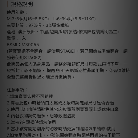
規格說明
使用年齡：
M:3-6個月(6~8.5KG) L:6-9個月(8.5~11KG)
主要材質：97%棉、3%彈性纖維
產地: 澳洲設計，中國/越南/印度製造(依實際包裝說明為主)
數量：1入
BSMI：M39055
(若寶寶還不會翻身，請使用STAGE1，若已開始或準備翻身，請
務必使用STAGE2)
此商品為個人貼身用品，請務必確認好尺寸與款式再行下單，一
經拆封，恕不退換， 提醒您 七天鑑賞期並非試用期，商品須維持
全新完整無拆封過才能進行退換貨。
注意事項：
1.請讓寶寶仰睡不可趴睡
2.穿著此包巾時若領口太鬆或太緊時請確認尺寸是否合適
3.使用此包巾時請避免其它床被覆蓋到寶寶頭上或遮住口鼻
4.內著衣物請勿過多，恐導致體溫高
5.當拉?有毀損時請勿使用
6.當小孩有開始翻身的跡象時請更換到階段2(半袖款)使用
7.如使用階段2包巾，小孩能開始翻身時請將兩邊的袖子拆下