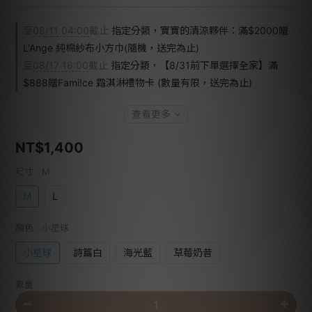
至
08/11 04:00
截止
指定分類，寶寶的清涼夥伴：滿$2000贈
L'Ange 純棉紗布小方巾(隨機，送完為止)
至
08/17 16:00
截止
指定分類，【8/31前下單選擇全家】滿
$888贈Fami!ce 霜淇淋禮物卡 (數量有限，送完為止)
查看更多
NT$1,400
尺寸
: M
M
L
顏色
: 小星球
小星球
詩篇白
海光藍
草莓奶昔
數量