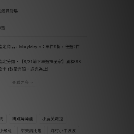
的觸覺發展
標籤
指定商品，MaryMeyer：單件9折，任選2件
指定分類，【8/31前下單選擇全家】滿$888
禮物卡 (數量有限，送完為止)
查看更多
馬
跳跳角角龍
小鹿芙蘿拉
小飛龍
甜美緹比龜
鄉村小牛波波