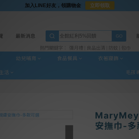
⭐加入LINE好友⭐
加入LINE好友，領購物金
立即領取
⭐新客首購限定⭐
⭐好日照Vogito⭐殺菌好幫手
⭐超取選全家⭐滿$888贈霜淇淋禮物卡
覽
最新消息
彌月禮
良品出清
防蚊
包巾
熱門關鍵字：
幼兒哺育
食品餐具
衣著寢飾
生活
毛孩
MaryMe
安撫巾-多