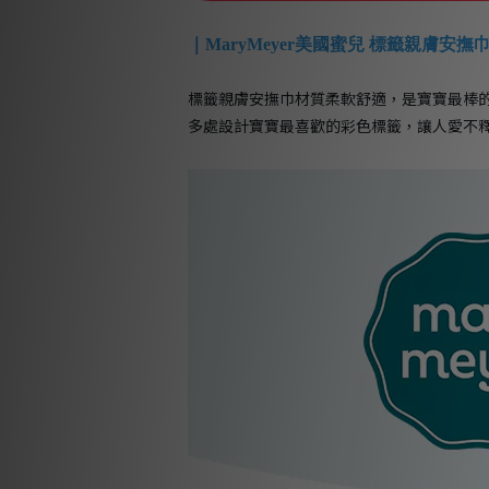
｜
MaryMeyer美國蜜兒 標籤親膚安撫
標籤親膚安撫巾材質柔軟舒適，是寶寶最棒
多處設計寶寶最喜歡的彩色標籤，讓人愛不