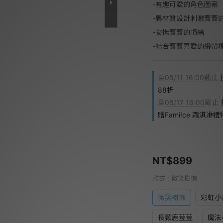
-有趣可愛的角色圖案
-異材質設計刺激寶寶
-安撫寶寶的情緒
-結合寶寶喜愛的緞帶
至
08/11 16:00
截止
88折
至
08/17 16:00
截止
贈Fami!ce 霜淇淋
NT$899
款式
: 微笑樹懶
微笑樹懶
彩虹小
長頸鹿荳荳
魔法