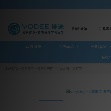
關於優迪
品牌總
本週優惠
精選專區
孕期產後
居家
全部商品
/
精選專區
/
各年齡專區
/
0-6M 新生兒專區