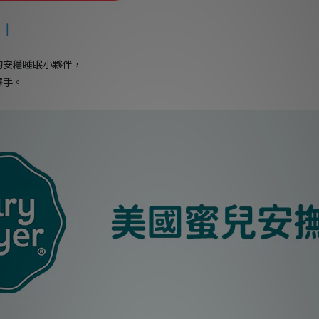
巾
｜
的安穩睡眠小夥伴，
釋手。