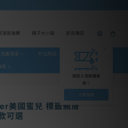
部落客推薦
親子大小識
影音專區
洗護清潔
外出用品
玩具童書
專區
請登入領取優惠
券！
立即領取
yer美國蜜兒 標籤親膚
款可選