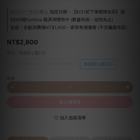
至
08/17 16:00
截止
指定分類，【8/31前下單選擇全家】滿
$888贈Fami!ce 霜淇淋禮物卡 (數量有限，送完為止)
全店，全館消費滿NT$1,000，即享免運優惠 (不含離島地區)
NT$2,800
款式
: 鳥語舒心藍(灰)
鳥語天堂粉(白)
微風木蘭(粉)
鳥語舒心藍(灰)
數量
加入購物車
加入追蹤清單