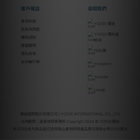
客戶權益
追蹤我們
會員制度
YODEE 優迪
退換貨問題
YODEE 媽咪補
購物須知
給站
版權聲明
FB社團
隱私政策
反詐騙叮嚀
Instagram
Youtube
Line@
優迪國際股份有限公司 | YODEE INTERNATIONAL CO., LTD
法律顧問｜瀛睿律師事務所 Copyright 2024 © YODEE優迪
本公司全系列商品皆已投保南山產物保險產品責任險新台幣2000萬元