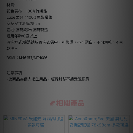
材質:
花色表布：100%竹纖維
Luxe柔雲：100%聚酯纖維
商品尺寸:95x75cm
產地:波蘭設計/波蘭製造
適用年齡:0歲以上
清洗方式:機洗請放置洗衣袋中，可熨燙，不可漂白、不可烘乾、不可
乾洗。
BSMI：M46457/M74086
注意事項
-此商品為個人衛生用品，經拆封恕不接受退換貨
相關產品