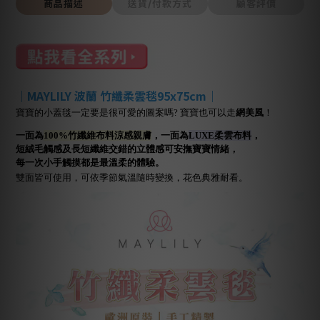
商品描述
送貨/付款方式
顧客評價
｜MAYLILY 波蘭 竹纖柔雲毯95x75cm｜
寶寶的小蓋毯一定要是很可愛的圖案嗎? 寶寶也可以走
網美風
！
一面為
100%竹纖維布料涼感親膚
，一面為
LUXE柔雲布料
，
短絨毛觸感及長短纖維
交錯的立體感可安撫寶寶情緒
，
每一次小手觸摸都是最溫柔的體驗。
雙面皆可使用，可依季節氣溫隨時變換，花色典雅耐看。