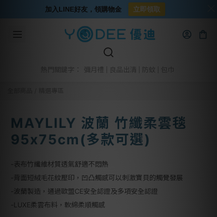
加入LINE好友，領購物金
立即領取
彌月禮
良品出清
防蚊
包巾
熱門關鍵字：
全部商品
/
精選專區
MAYLILY 波蘭 竹纖柔雲毯
95x75cm(多款可選)
-表布竹纖維材質透氣舒適不悶熱
-背面短絨毛花紋壓印，凹凸觸感可以刺激寶貝的觸覺發展
-波蘭製造，通過歐盟CE安全認證及多項安全認證
-LUXE柔雲布料，軟綿柔順觸感