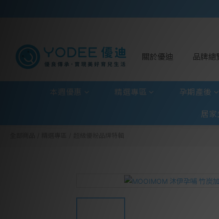
關於優迪
品牌總
本週優惠
精選專區
孕期產後
居家
全部商品
/
精選專區
/
超級優粉品牌特輯