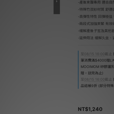
-產後束腹專用 適合
-特殊竹炭紗材質 舒適
-高彈性特性 回彈極佳
-兩段式加強束緊 有
-緩解產後子宮及其他
-延伸用法 緩解久坐
至
08/15 16:00
截止
筆消費滿$4000贈L
MOOIMOM 矽膠
贈，送完為止)
至
08/15 16:00
截止
品結帳9折 (部分特
NT$1,240