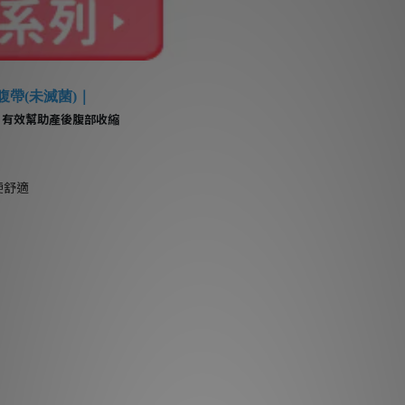
腹帶(未滅菌)｜
！有效幫助產後腹部收縮
便舒適
！