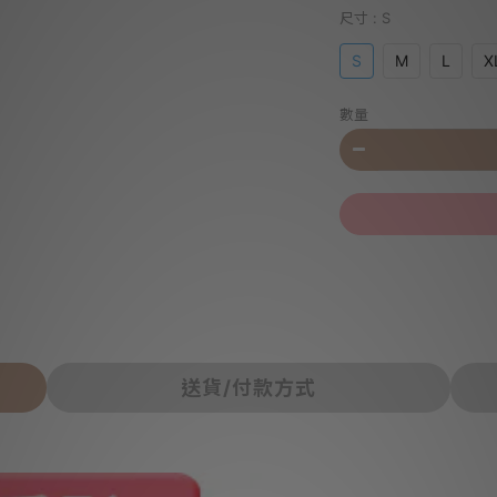
尺寸
: S
S
M
L
X
數量
送貨/付款方式