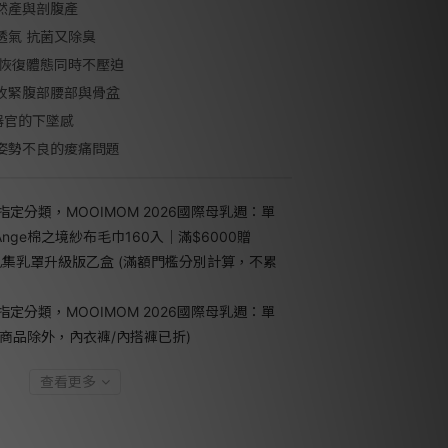
自然產與剖腹產
透氣 抗菌又除臭
 恢復體態同時不壓迫
效收緊腹部腰部與骨盆
器官的下墜感
、姿勢不良的痠痛問題
指定分類，MOOIMOM 2026國際母乳週：單
'Ange棉之境紗布毛巾160入｜滿$6000贈
護乳集乳罩升級版乙盒 (滿額門檻分別計算，不累
指定分類，MOOIMOM 2026國際母乳週：單
殊商品除外，內衣褲/內搭褲已折)
查看更多