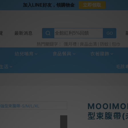
⭐加入LINE好友⭐
加入LINE好友，領購物金
立即領取
⭐新客首購限定⭐
⭐好日照Vogito⭐殺菌好幫手
⭐超取選全家⭐滿$888贈霜淇淋禮物卡
覽
最新消息
彌月禮
良品出清
防蚊
包巾
熱門關鍵字：
幼兒哺育
食品餐具
衣著寢飾
生活
毛孩
MOOIM
型束腹帶(