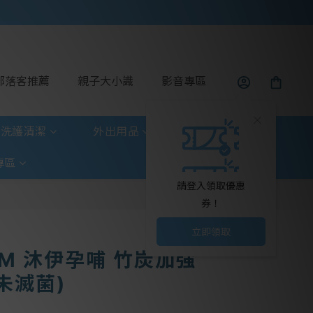
部落客推薦
親子大小識
影音專區
洗護清潔
外出用品
玩具童書
專區
請登入領取優惠
券！
立即領取
OM 沐伊孕哺 竹炭加強
未滅菌)