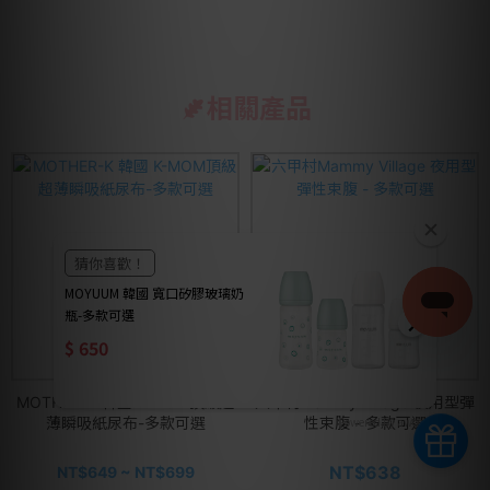
相關產品
MOTHER-K 韓國 K-MOM頂級超
六甲村Mammy Village 夜用型彈
Powered by awoo.ai
薄瞬吸紙尿布-多款可選
性束腹 - 多款可選
NT$638
NT$649 ~ NT$699