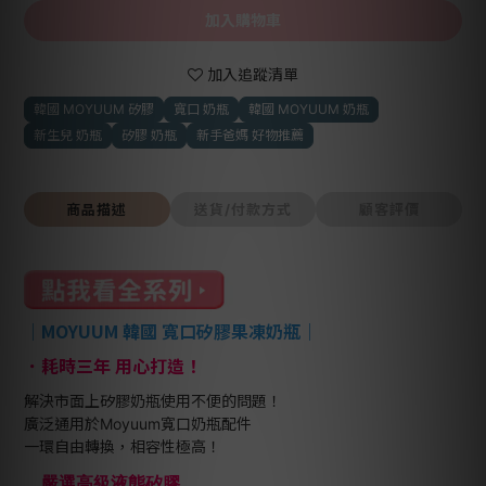
加入購物車
加入追蹤清單
韓國 MOYUUM 矽膠
寬口 奶瓶
韓國 MOYUUM 奶瓶
新生兒 奶瓶
矽膠 奶瓶
新手爸媽 好物推薦
商品描述
送貨/付款方式
顧客評價
｜
MOYUUM 韓國 寬口矽膠果凍奶瓶
｜
耗時三年 用心打造！
．
解決市面上矽膠奶瓶使用不便的問題！
廣泛通用於Moyuum寬口奶瓶配件
一環自由轉換，相容性極高！
．
嚴選高級液態矽膠