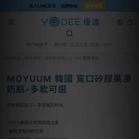
加入LINE好友，領購物金
立即領取
彌月禮
良品出清
防蚊
包巾
熱門關鍵字：
全部商品
/
精選專區
/
各年齡專區
/
6-12M 寶寶專區
MOYUUM 韓國 寬口矽膠果凍
奶瓶-多款可選
柔軟親密如己，享受哺乳時光
-100%韓國研發製造與生產
-嚴選液態矽膠材質