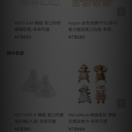
MOYUUM 韓國 寬口矽膠
hegen 金色奇蹟PPSU多功
Cel
玻璃奶瓶-多款可選
能方圓型寬口奶瓶-多款可
初生
選
洗機2
NT$
650
NT$
590
NT$
猜你喜歡
MOTHER-K 韓國 寬口防脹
MaryMeyer美國蜜兒 標籤
Mar
氣奶嘴2入裝-多款可選
玩偶安撫巾-多款可選
安撫
NT$
280
NT$
899
NT$