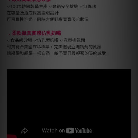
✓100%韓國製造生產 ✓通過安全檢驗 ✓無異味
在容量及瓶底採高透明設計
可直覺性泡奶，同時方便觀察寶寶吸吮狀況
．
柔軟擬真實感仿乳奶嘴
✓食品級矽膠 ✓仿乳型奶嘴 ✓寬型排氣閥
材質符合美國FDA標準，完美體現亞洲媽媽的乳房
讓瓶餵和親餵一樣自然，給予寶貝最親密的吸吮感受！