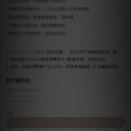
-仿乳型奶嘴，柔軟擬真乳房設計
-奶嘴符合美國FDA、CPSIA全國公認安全標準
-寬型排氣閥，避免腸胃脹氣、腸絞痛
-內置貼心哺乳線，貼近親餵模式
-通用寬口奶瓶配件，相容性極高！
至
08/17 16:00
截止
指定分類，【8/31前下單選擇全家】滿
$888贈Fami!ce 霜淇淋禮物卡 (數量有限，送完為止)
全店，全館消費滿NT$1,000，即享免運優惠 (不含離島地區)
NT$650
款式
: (0m+)160ml
(0m+)160ml
(2m+)260ml
數量