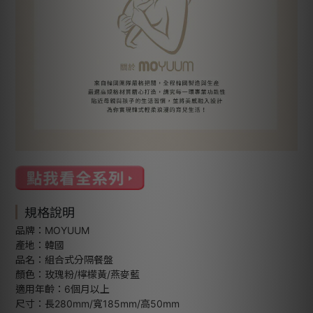
規格說明
品牌：MOYUUM
產地：韓國
品名：組合式分隔餐盤
顏色：玫瑰粉/檸檬黃/燕麥藍
適用年齡：6個月以上
尺寸：長280mm/寬185mm/高50mm