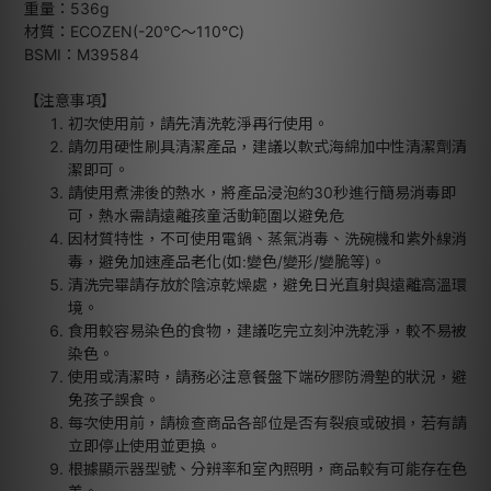
重量：536g
材質：ECOZEN(-20℃～110℃)
BSMI：M39584
【注意事項】
初次使用前，請先清洗乾淨再行使用。
請勿用硬性刷具清潔產品，建議以軟式海綿加中性清潔劑清
潔即可。
請使用煮沸後的熱水，將產品浸泡約30秒進行簡易消毒即
可，熱水需請遠離孩童活動範圍以避免危
因材質特性，不可使用電鍋、蒸氣消毒、洗碗機和紫外線消
毒，避免加速產品老化(如:變色/變形/變脆等)。
清洗完畢請存放於陰涼乾燥處，避免日光直射與遠離高溫環
境。
食用較容易染色的食物，建議吃完立刻沖洗乾淨，較不易被
染色。
使用或清潔時，請務必注意餐盤下端矽膠防滑墊的狀況，避
免孩子誤食。
每次使用前，請檢查商品各部位是否有裂痕或破損，若有請
立即停止使用並更換。
根據顯示器型號、分辨率和室內照明，商品較有可能存在色