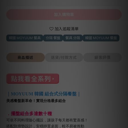
加入購物車
加入追蹤清單
韓國 MOYUUM 餐具
分隔 餐盤
餐具 分隔
韓國 MOYUUM 餐盤
商品描述
送貨/付款方式
顧客評價
｜MOYUUM 韓國 組合式分隔餐盤｜
美感餐盤新革命！實現分格最多組合
．擺盤組合多達數十種
可依不同料理隨心擺設，讓孩子每天都有驚喜感！
搭配防滑墊設計，安穩靜置桌面，較不易被推動