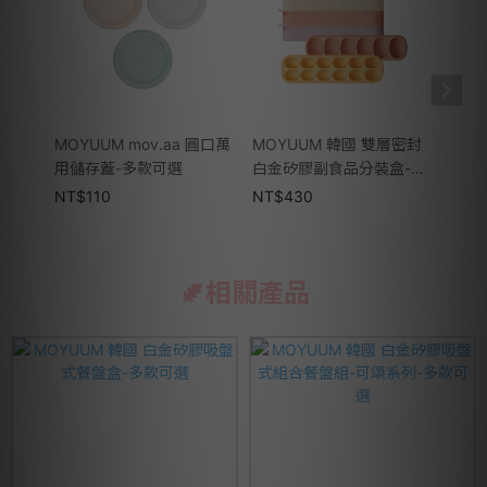
MOYUUM mov.aa 圓口萬
MOYUUM 韓國 雙層密封
MOY
用儲存蓋-多款可選
白金矽膠副食品分裝盒-多
多功
款可選
NT$
110
NT$
430
NT$
相關產品