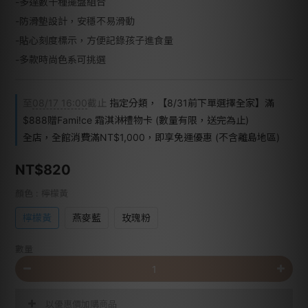
-多達數十種擺盤組合
-防滑墊設計，安穩不易滑動
-貼心刻度標示，方便記錄孩子進食量
-多款時尚色系可挑選
至
08/17 16:00
截止
指定分類，【8/31前下單選擇全家】滿
$888贈Fami!ce 霜淇淋禮物卡 (數量有限，送完為止)
全店，全館消費滿NT$1,000，即享免運優惠 (不含離島地區)
NT$820
顏色
: 檸檬黃
檸檬黃
燕麥藍
玫瑰粉
數量
以優惠價加購商品