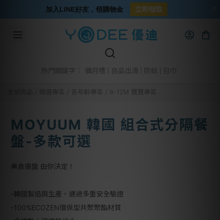
加入LINE好友，領購物金
立即領取
彌月禮
良品出清
防蚊
包巾
熱門關鍵字：
全部商品
/
精選專區
/
各年齡專區
/
6-12M 寶寶專區
MOYUUM 韓國 組合式分隔餐
盤-多款可選
美食擺盤 由你決定！
-韓國製造與生產，通過多重安全驗證
-100%ECOZEN環保型共聚聚酯材質