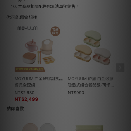
差。
本商品相關配件恕無法單獨銷售。
你可能還會想找
MOYUUM 白金矽膠副食品
MOYUUM 韓國 白金矽膠
MOY
餐具全配組
吸盤式組合餐盤組-可頌系
吸盤
列-多款可選
NT$
2,630
NT$
990
NT$
NT$
2,499
猜你喜歡