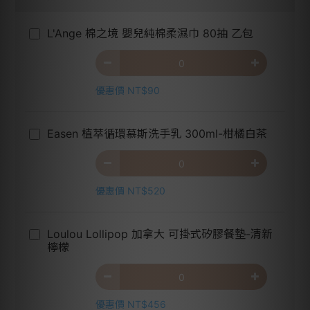
L'Ange 棉之境 嬰兒純棉柔濕巾 80抽 乙包
優惠價 NT$90
Easen 植萃循環慕斯洗手乳 300ml-柑橘白茶
優惠價 NT$520
Loulou Lollipop 加拿大 可掛式矽膠餐墊-清新
檸檬
優惠價 NT$456