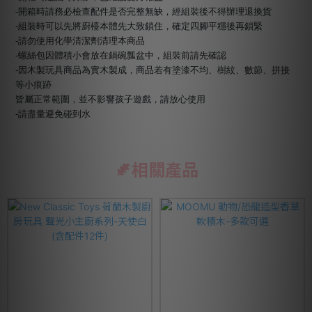
-開箱時請務必檢查配件是否完整無缺，經組裝後不得辦理退換貨
-組裝時可以先將廚檯本體先大致鎖住，確定四腳平穩後再鎖緊
-請勿使用化學清潔劑清理本商品
-螺絲包因體積小會放在鍋碗瓢盆中，組裝前請先確認
-因木製玩具商品為實木製成，商品若有塗漆不均、樹紋、數節、拼接
等小痕跡
皆屬正常範圍，並不影響孩子遊戲，請放心使用
-請盡量避免碰到水
相關產品