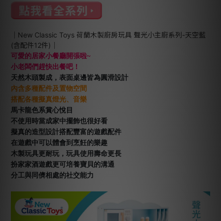
｜New Classic Toys 荷蘭木製廚房玩具 聲光小主廚系列-天空藍
(含配件12件)｜
可愛的居家小餐廳開張啦~
小老闆們趕快出餐吧！
天然木頭製成，表面桌邊皆為圓滑設計
內含多種配件及置物空間
搭配各種擬真燈光、音樂
馬卡龍色系賞心悅目
不使用時當成家中擺飾也很好看
擬真的造型設計搭配豐富的遊戲配件
在遊戲中可以體會到烹飪的樂趣
木製玩具更耐玩，玩具使用壽命更長
扮家家酒遊戲更可培養寶貝的溝通
分工與同儕相處的社交能力