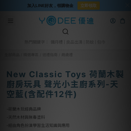
加入LINE好友，領購物金
立即領取
彌月禮
良品出清
防蚊
包巾
熱門關鍵字：
全部商品
/
精選專區
/
送禮指南
/
周歲禮
New Classic Toys 荷蘭木製
廚房玩具 聲光小主廚系列-天
空藍(含配件12件)
-荷蘭木玩經典品牌
-天然木材與無毒塗料
-經由角色扮演學習生活知識與應用