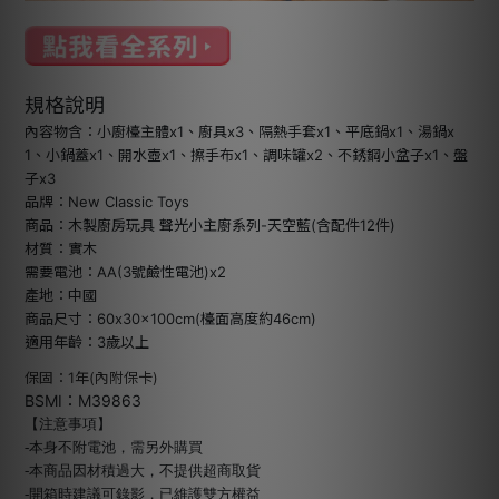
規格說明
內容物含：小廚檯主體x1、廚具x3、隔熱手套x1、平底鍋x1、湯鍋x
1、小鍋蓋x1、開水壺x1、擦手布x1、調味罐x2、不銹鋼小盆子x1、盤
子x3
品牌：New Classic Toys
商品：木製廚房玩具 聲光小主廚系列-天空藍(含配件12件)
材質：實木
需要電池：AA(3號鹼性電池)x2
產地：中國
商品尺寸：60x30x100cm(檯面高度約46cm)
適用年齡：3歲以上
保固：1年(內附保卡)
BSMI：M39863
【注意事項】
-本身不附電池，需另外購買
-本商品因材積過大，不提供超商取貨
-開箱時建議可錄影，已維護雙方權益