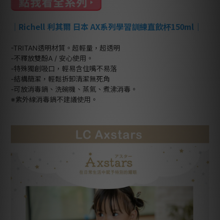
｜
Richell 利其爾 日本 AX系列學習訓練直飲杯150ml
｜
-TRITAN透明材質。超輕量，超透明
-不釋放雙酚A / 安心使用。
-特殊獨創吸口，輕易含住嘴不易落
-結構簡潔，輕鬆拆卸清潔無死角
-可放消毒鍋、洗碗機、蒸氣、煮沸消毒。
※紫外線消毒鍋不建議使用。