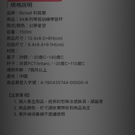
規格說明
品牌：Richell 利其爾
商品：AX系列學習訓練學習杯
款式/顏色：幻夢星空
容量：150ml
商品尺寸：12.4x8.5x8H(cm)
包裝尺寸：9.4x9.4x9.1H(cm)
材質：
蓋子：矽膠／-20度C~140度C
杯子：改質PCT(tritan)／-20度C~110度C
適用年齡：7個月以上
產地：中國
食品業登入字號：A-190435744-00000-4
【注意事項】
個人衛生用品，經拆封恕無法退換貨，請留意
商品顏色、尺寸請依實際收到商品為主
紫外線消毒鍋不建議使用