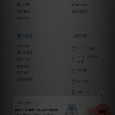
聯絡我們
成為供應商
直營據點
成為經銷商
媒體報導
客戶權益
追蹤我們
會員制度
YODEE 優迪
退換貨問題
YODEE 媽咪補
購物須知
給站
版權聲明
FB社團
隱私政策
反詐騙叮嚀
Instagram
Youtube
Line@