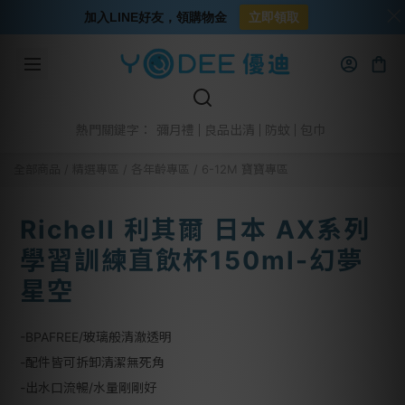
加入LINE好友，領購物金
立即領取
彌月禮
良品出清
防蚊
包巾
熱門關鍵字：
全部商品
/
精選專區
/
各年齡專區
/
6-12M 寶寶專區
Richell 利其爾 日本 AX系列
學習訓練直飲杯150ml-幻夢
星空
-BPAFREE/玻璃般清澈透明
-配件皆可拆卸清潔無死角
-出水口流暢/水量剛剛好