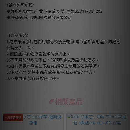
*藥商許可執照*
◆許可執照字號：北市衛藥販(信)字第6201170312號
◆藥商名稱：優迪國際股份有限公司
【注意事項】
1.疤痕護理膠片在使用前必須清洗乾淨,每個星期需用溫合的肥皂
清洗至少一次。
2.僅限塗抹於乾淨且乾燥的皮膚上。
3.不可用於開放性傷口、眼睛周邊以及靠近黏膜處。
4.如有覺得刺痛或出現皮疹,請停止使用並洽詢醫師。
5.僅限外用,請將本品存放在兒童無法接觸的地方。
6.不使用時,請存放於密封袋。
相關產品
⭐箱購更優惠