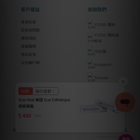
客戶權益
追蹤我們
會員制度
YODEE 優迪
退換貨問題
YODEE 媽咪補
購物須知
給站
版權聲明
FB社團
隱私政策
反詐騙叮嚀
Instagram
Youtube
Line@
優迪國際股份有限公司 | YODEE INTERNATIONAL CO., LTD
法律顧問｜瀛睿律師事務所 Copyright 2024 © YODEE優迪
本公司全系列商品皆已投保南山產物保險產品責任險新台幣2000萬元
Powered by awoo.ai