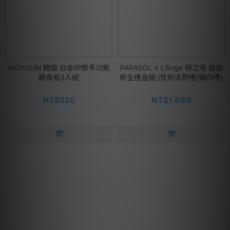
MOYUUM 韓國 白金矽膠多功能
PARASOL x L'Ange 棉之境 綻放
餵食瓶3入組
新生禮盒組 (性別派對禮/彌月禮)
NT$520
NT$1,680