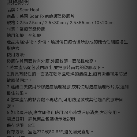
規格說明
品牌：Scar Heal
商品：美國 Scar Fx疤痕護理矽膠片
規格：2.5x2.5cm / 2.5x30cm / 2.5x55cm / 10x20cm
材質：醫療等級矽膠
適用年齡：全年齡
產品用途:手術、外傷、燒燙傷口癒合後所形成的閉合性細胞增生
形疤痕
使用方法:
矽膠貼片兩面皆有外膜,外膜較薄一面黏性較高。
1.將本產品從包裝內取出,並把膠片兩端的塑膠取下。
2.將具有黏性的一面貼在乾淨且乾燥的疤痕上,如有需要可用防過
敏膠帶固定。
3.建議白天使用矽膠疤痕護理凝膠,夜晚使用疤痕護理矽片,以達到
最佳效果。
4.當本產品的黏合處不再貼合,可用防過敏或其他適合的膠帶固
定。
5.如出現汗疹,應立即停止使用24小時或汗疹消失,方可使用。
製造日期：詳見商品包裝標示及說明
保存期限：8年
保存方法：室溫27C或80.6℉,避免陽光直射。