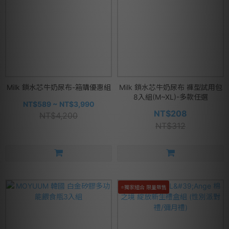
Milk 鎖水芯牛奶尿布-箱購優惠組
Milk 鎖水芯牛奶尿布 褲型試用包
8入組(M~XL)-多款任選
NT$589 ~ NT$3,990
NT$208
NT$4,200
NT$312
⭐獨家組合 限量販售