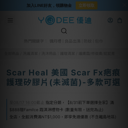
加入LINE好友，領購物金
立即領取
彌月禮
良品出清
防蚊
包巾
熱門關鍵字：
全部商品
/
洗護清潔
/
洗沐用品│護理清潔
/
護膚霜/修復膚/屁屁膏
Scar Heal 美國 Scar Fx疤痕
護理矽膠片(未滅菌)-多款可選
至
08/17 16:00
截止
指定分類，【8/31前下單選擇全家】滿
$888贈Fami!ce 霜淇淋禮物卡 (數量有限，送完為止)
全店，全館消費滿NT$1,000，即享免運優惠 (不含離島地區)