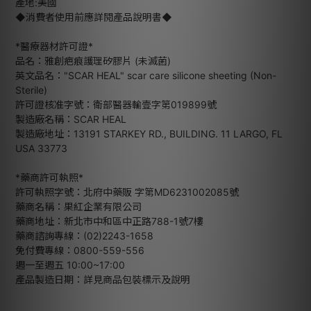
產地:美國
◆消費者使用前應詳閱產品說明書◆
*醫療器材許可證*
品名：雅創疤痕護理矽膠片 (未滅菌)
英文品名："SCAR HEAL" scar care silicone sheeting (Non-
Sterile)
許可證核准字號：衛部醫器輸壹字第019899號
製造廠名稱：SCAR HEAL
製造廠地址：13191 STARKEY RD., BUILDING. 11 LARGO, FL
USA 33773
*藥商許可執照*
許可執照字號：北府中藥販 字第MD6231002085號
藥商名稱：果紅企業有限公司
藥商地址：新北市中和區中正路788-1號7樓
藥商諮詢專線：(02)2243-1658
免付費專線：0800-559-556
週一至週五 10:00~17:00
產品製造日期：詳見商品包裝標示及說明