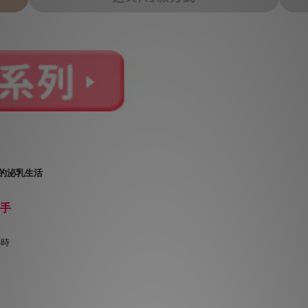
的泌乳生活
雙手
小時