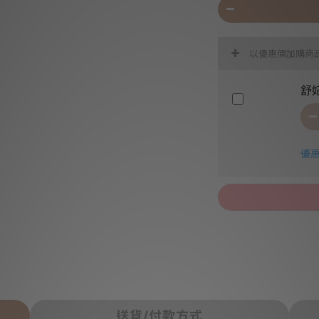
以優惠價加購商
舒妃
優惠
送貨/付款方式