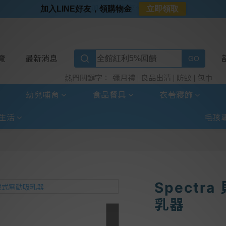
⭐加入LINE好友⭐
加入LINE好友，領購物金
立即領取
⭐新客首購限定⭐
⭐好日照Vogito⭐殺菌好幫手
⭐超取選全家⭐滿$888贈霜淇淋禮物卡
覽
最新消息
彌月禮
良品出清
防蚊
包巾
熱門關鍵字：
幼兒哺育
食品餐具
衣著寢飾
生活
毛孩
Spectr
乳器