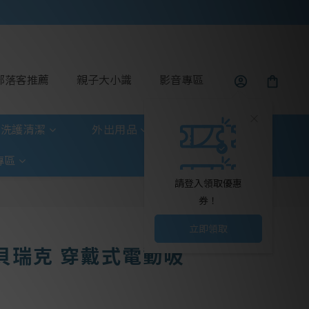
部落客推薦
親子大小識
影音專區
洗護清潔
外出用品
玩具童書
專區
請登入領取優惠
券！
立即領取
a 貝瑞克 穿戴式電動吸