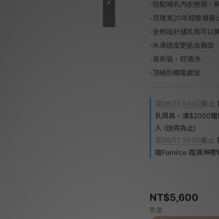
-搭配哺乳內衣使用，
-貝瑞克20年經驗發
-全新設計儲乳瓶可以
-水滴造型更貼合胸型
-易拆裝，好清洗
-頂級防觸電處理
至
08/11 04:00
截止
乳用具，滿$2000贈
入 (送完為止)
至
08/17 16:00
截止
贈Fami!ce 霜淇淋
NT$5,600
數量