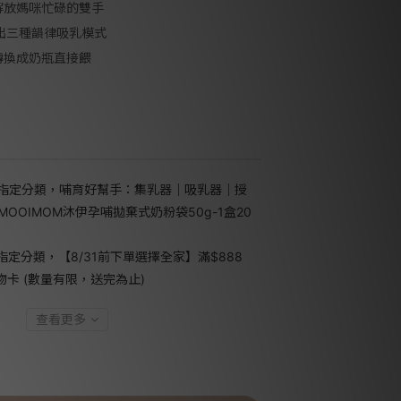
解放媽咪忙碌的雙手
展出三種韻律吸乳模式
轉換成奶瓶直接餵
指定分類，哺育好幫手：集乳器｜吸乳器｜授
MOOIMOM沐伊孕哺拋棄式奶粉袋50g-1盒20
指定分類，【8/31前下單選擇全家】滿$888
禮物卡 (數量有限，送完為止)
查看更多