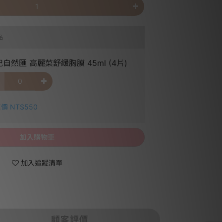
品
自然匯 高麗菜舒緩胸膜 45ml (4片)
價 NT$550
加入購物車
加入追蹤清單
顧客評價