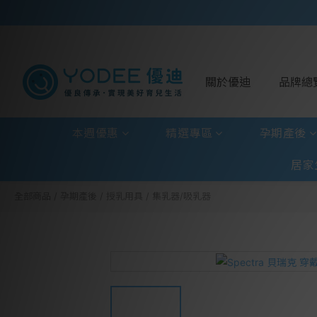
關於優迪
品牌總
本週優惠
精選專區
孕期產後
居家
全部商品
/
孕期產後
/
授乳用具
/
集乳器/吸乳器