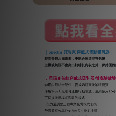
｜Spectra 貝瑞克 穿戴式電動吸乳器｜
時尚美觀水滴造型，更貼合胸型完整包覆
主機或奶瓶不會突出於哺乳內衣之外，保持優雅
．貝瑞克首款穿戴式吸乳器 徹底解放
套用內附結合配件，變成奶瓶直接哺喂寶寶
使用Type C充電可連接行動電源，連續使用1.5
可切換按摩模式與吸乳模式
5段力道調整三種專業吸乳模式切換
舒適又有效率Free Size尺寸喇叭主體