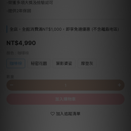
-榮獲多項大獎及檢驗認可
-提供2年保固
全店，全館消費滿NT$1,000，即享免運優惠 (不含離島地區)
NT$4,990
顏色
: 咖啡棕
咖啡棕
秘密花園
葉影婆娑
摩登灰
數量
加入購物車
加入追蹤清單