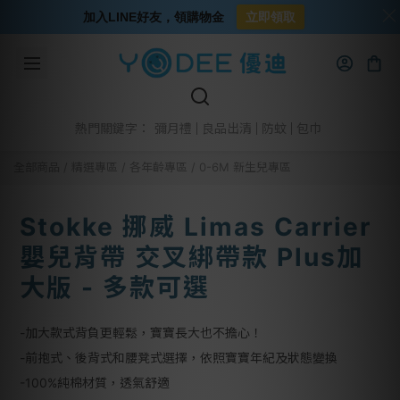
加入LINE好友，領購物金
立即領取
彌月禮
良品出清
防蚊
包巾
熱門關鍵字：
全部商品
/
精選專區
/
各年齡專區
/
0-6M 新生兒專區
Stokke 挪威 Limas Carrier
嬰兒背帶 交叉綁帶款 Plus加
大版 - 多款可選
-加大款式背負更輕鬆，寶寶長大也不擔心！
-前抱式、後背式和腰凳式選擇，依照寶寶年紀及狀態變換
-100%純棉材質，透氣舒適