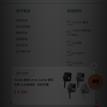
客戶權益
追蹤我們
會員制度
YODEE 優迪
退換貨問題
YODEE 媽咪補
購物須知
給站
版權聲明
FB社團
隱私政策
反詐騙叮嚀
Instagram
Youtube
Line@
優迪國際股份有限公司 | YODEE INTERNATIONAL CO., LTD
法律顧問｜瀛睿律師事務所 Copyright 2024 © YODEE優迪
本公司全系列商品皆已投保南山產物保險產品責任險新台幣2000萬元