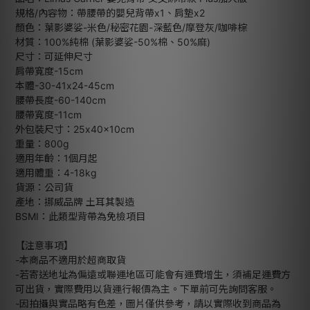
規格/內容物：帶腰帶的嬰兒背帶x1、肩墊x2
顏色：葉影婆娑-米色/秘密花園-深藍色/摩登灰/咖啡棕
材質：100%純棉 (葉影婆娑-50%棉、50%麻)
尺寸：可延伸尺寸
肩帶寬度-15cm
本體-30-41x24-45cm
腰帶長度-60-140cm
腰帶寬度-11cm
外包裝尺寸：25x40x10cm
重量：800g
適用年齡：1個月起
適用體重：4-18kg
貨源：公司貨
產地：挪威品牌 土耳其製造
BSMI：此類型背帶為免檢項目
【注意事項】
-本商品不適用於超商取貨
-若寄送地址為偏遠或聯運地區可能會有運費增生，須補足運費方
可出貨，實際費用以貨運行報價為主。下單前可先詢問客服。
-因拍攝與實品略有色差，圖片僅供參考，請以實際收到商品為