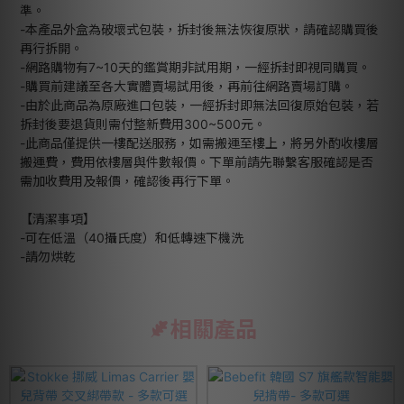
準。
-本產品外盒為破壞式包裝，拆封後無法恢復原狀，請確認購買後
再行拆開。
-網路購物有7~10天的鑑賞期非試用期，一經拆封即視同購買。
-購買前建議至各大實體賣場試用後，再前往網路賣場訂購。
-由於此商品為原廠進口包裝，一經拆封即無法回復原始包裝，若
拆封後要退貨則需付整新費用300~500元。
-此商品僅提供一樓配送服務，如需搬運至樓上，將另外酌收樓層
搬運費，費用依樓層與件數報價。下單前請先聯繫客服確認是否
需加收費用及報價，確認後再行下單。
【清潔事項】
-可在低溫（40攝氏度）和低轉速下機洗
-請勿烘乾
相關產品