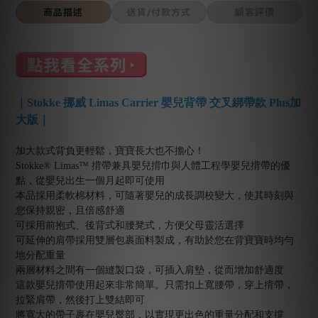
商品描述
送貨/付款方式
顧客評價
｜Stokke 挪威 Limas Carrier 嬰兒背帶 交叉綁帶款 Plus加
大版｜
加大款式背負更輕鬆，寶寶長大也不擔心！
Stokke® Limas™ 揹帶兼具嬰兒揹巾與人體工程學嬰兒揹帶的優
點，從嬰兒出生一個月起即可使用
本品採用柔軟棉材料，可隨著嬰兒的成長調校變大，使其時刻與
您保持親密，且倍感舒適
可採用前抱式、後背式和腰凳式，方便父母靈活選擇
可延伸的肩帶採用雙層包裹面料製成，有助於您在背寶寶時均勻
地分配重量
兩層材料之間有一個縫製口袋，可插入肩墊，從而增加舒適度
這款嬰兒揹帶使用起來非常簡單。只需扣上寬腰帶，穿上揹帶，
拉緊肩帶，然後打上雙結即可
將寬大的帶子裹在嬰兒臀部，以實現更出色的重量分配和支撐