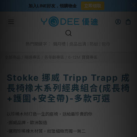
加入LINE好友，領購物金
立即領取
彌月禮
良品出清
防蚊
包巾
熱門關鍵字：
全部商品
/
精選專區
/
各年齡專區
/
6-12M 寶寶專區
Stokke 挪威 Tripp Trapp 成
長椅橡木系列經典組合(成長椅
+護圍+安全帶)-多款可選
以珍稀木材打造一生的座椅，送給最珍貴的你
-挪威品牌，歐洲製造
-選用珍稀橡木材質，紋理細緻而獨一無二