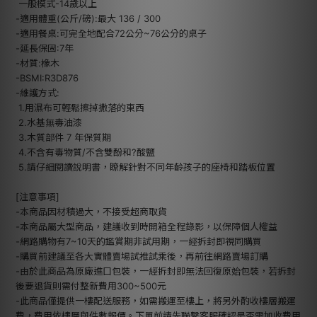
一般模式-14歲以上
-適用體重(公斤/磅):最大 136 / 300
-適用餐桌:可完全地配合72公分~76公分的桌子
-延長保固:7年
-材質:橡木
-BSMI:R3D876
-維護方式:
1.用濕布可輕鬆擦掉撒落的東西
2.水基無毒油漆
3.木質部件 7 年保質期
4.不含有毒物質/不含雙酚和?酸鹽
5.請仔細閱讀說明書，瞭解針對不同年齡孩子的座椅和踏板位置
[注意事項]
-本商品因材積過大，不接受超商取貨
-本商品屬大型商品，建議收到時開箱全程錄影，以保障個人權益
-網路購物有7~10天的鑑賞期非試用期，一經拆封即視同購買
-購買前建議至各大實體賣場試推試乘後，再前往網路賣場訂購
-由於此商品為原廠進口包裝，一經拆封即無法回復原始包裝，若拆封
後要退貨則需付整新費用300~500元
-此商品僅提供一樓配送服務，如需搬運至樓上，將另外酌收樓層搬運
費，費用依樓層與件數報價。下單前請先聯繫客服確認是否需加收費用