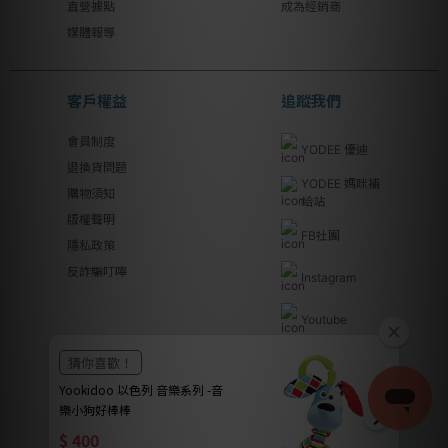
直營據點
成為經銷商
媒體報導
客戶權益
追蹤我們
會員制度
YODEE 優迪
退換貨問題
YODEE 媽咪補
購物須知
給站
版權聲明
FB社團
隱私政策
反詐騙叮嚀
Instagram
Youtube
Line@
優迪國際股份有限公司 | YODEE INTERNATIONAL CO., LTD