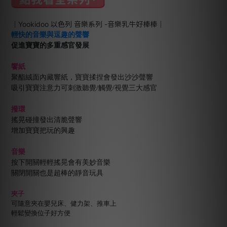
｜Yookidoo 以色列 音樂系列 -音樂乳牛好棒棒｜
輕快的音樂與逗趣的聲響
促進寶寶的多重感官發展
饗紙
聚酯絨面內藏響紙，寶寶揉捏會發出沙沙聲響
吸引寶寶注意力可刺激聽覺/觸覺/視覺三大感官
撥環
搖晃碰撞發出清脆聲響
增加寶寶把玩的興趣
音樂
按下開關輕輕搖晃會有美妙音樂
關閉開關也是超棒的靜音玩具
夾子
可隨意夾在嬰兒床、健力架、推車上
輕鬆變換位子好方便