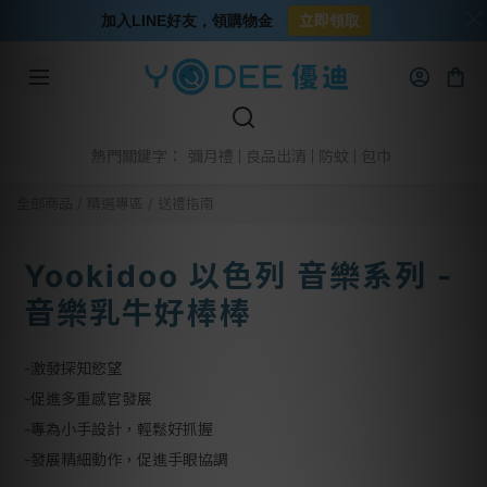
加入LINE好友，領購物金
立即領取
彌月禮
良品出清
防蚊
包巾
熱門關鍵字：
全部商品
/
精選專區
/
送禮指南
Yookidoo 以色列 音樂系列 -
音樂乳牛好棒棒
-激發探知慾望
-促進多重感官發展
-專為小手設計，輕鬆好抓握
-發展精細動作，促進手眼協調