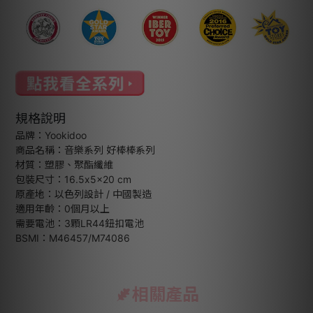
規格說明
品牌：Yookidoo
商品名稱：音樂系列 好棒棒系列
材質：塑膠、聚酯纖維
包裝尺寸：16.5x5x20 cm
原產地：以色列設計 / 中國製造
適用年齡：0個月以上
需要電池：3顆LR44鈕扣電池
BSMI：M46457/M74086
相關產品