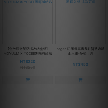
【全矽膠微笑奶嘴收納盒組】
hegen 防脹氣真實擬乳智慧奶嘴
MOYUUM ✖ YODEE媽咪補給站
兩入組-多款可選
NT$220
NT$450
NT$250