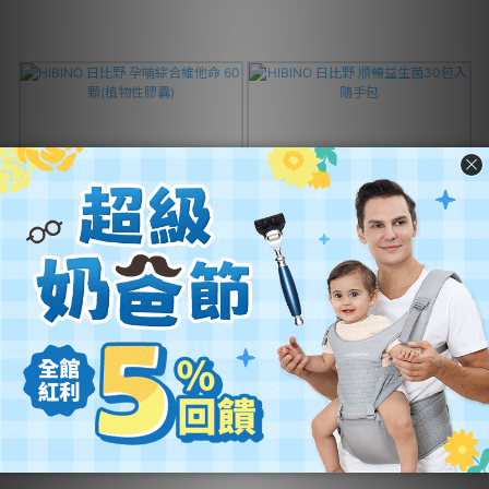
HIBINO 日比野 孕哺綜合維他命
HIBINO 日比野 順暢益生菌30包
60顆(植物性膠囊)
入 隨手包
NT$1,090
NT$1,090