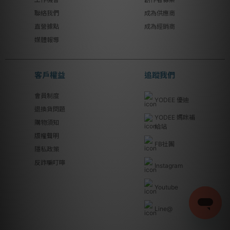
聯絡我們
成為供應商
直營據點
成為經銷商
媒體報導
客戶權益
追蹤我們
會員制度
YODEE 優迪
退換貨問題
YODEE 媽咪補
購物須知
給站
版權聲明
FB社團
隱私政策
反詐騙叮嚀
Instagram
Youtube
Line@