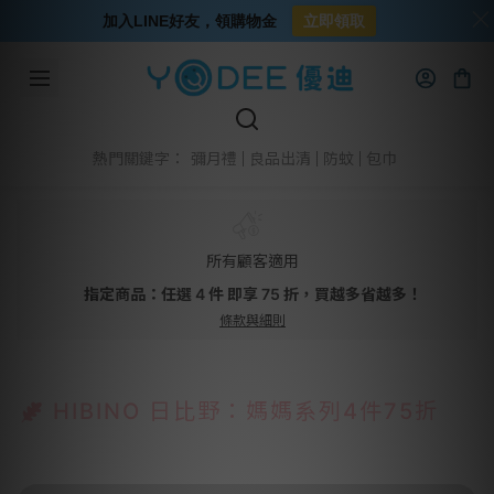
加入LINE好友，領購物金
立即領取
彌月禮
良品出清
防蚊
包巾
熱門關鍵字：
所有顧客適用
指定商品：任選 4 件 即享 75 折，買越多省越多！
條款與細則
HIBINO 日比野：媽媽系列4件75折