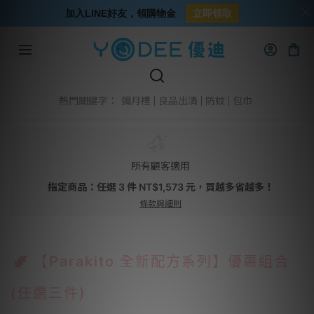
加入LINE好友，領購物金
立即領取
彌月禮
良品出清
防蚊
包巾
熱門關鍵字：
所有顧客適用
指定商品：任選 3 件 NT$1,573 元，買越多省越多！
條款與細則
【Parakito 全新配方系列】優惠組合
(任選三件)