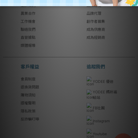
關於我們
品牌總覽
異業合作
品牌代理
工作機會
創作者募集
聯絡我們
成為供應商
直營據點
成為經銷商
媒體報導
客戶權益
追蹤我們
會員制度
YODEE 優迪
退換貨問題
YODEE 媽咪補
購物須知
給站
版權聲明
FB社團
隱私政策
反詐騙叮嚀
Instagram
Youtube