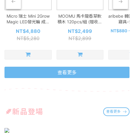
Micro 瑞士 Mini 2Grow
MOOMU 馬卡龍香草軟
aribebe 
Magic LED發光輪 成長
積木 120pcs/組 (贈收納
寢具-多
型兒童滑板車 (可變換滑
桶+角色立體場景紙卡)
NT$4,880
NT$2,499
NT$880 ~ 
步車模式) - 多款可選
NT$5,280
NT$2,899
查看更多
新品登場
查看更多