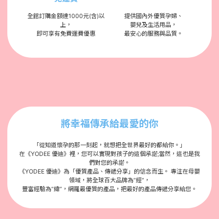
全館訂購金額達1000元(含)以
提供國內外優質孕婦、
上，
嬰兒及生活用品，
即可享有免費運費優惠
最安心的服務與品質。
將幸福傳承給最愛的你
「從知道懷孕的那一刻起，就想把全世界最好的都給你。」
在《YODEE 優迪》裡，您可以實現對孩子的這個承諾;當然，這也是我
們對您的承諾。
《YODEE 優迪》為「優質產品、傳遞分享」的信念而生。 專注在母嬰
領域，將全球百大品牌為”經”，
豐富經驗為”緯”，網羅最優質的產品，把最好的產品傳遞分享給您。