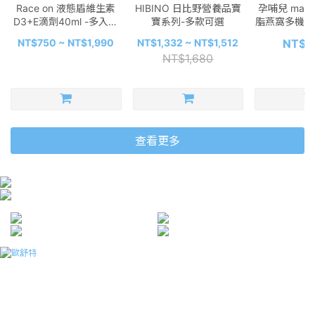
Race on 液態盾維生素
HIBINO 日比野營養品寶
孕哺兒 mama
D3+E滴劑40ml -多入可
寶系列-多款可選
脂燕窩多機能細
選
包-
NT$750 ~ NT$1,990
NT$1,332 ~ NT$1,512
NT$1
NT$1,680
查看更多