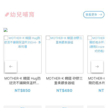
幼兒哺育
查看更多
MOTHER-K 韓國 Hug防
MOTHER-K 韓國 矽膠三
MOTHER-K
逆流不鋪鋼保溫杯
重奏餵食器組
簡奶瓶水杯共
350ml- 多款可選
入(適用Eco
NT$850
NT$480
NT$
拋棄式奶瓶)