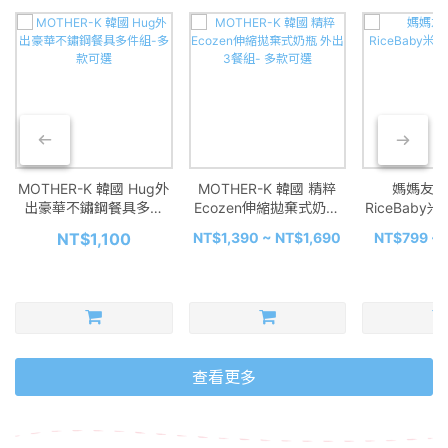
MOTHER-K 韓國 Hug外
MOTHER-K 韓國 精粹
媽媽友ma
出豪華不鏽鋼餐具多件
Ecozen伸縮拋棄式奶瓶
RiceBaby
組-多款可選
外出3餐組- 多款可選
可
NT$1,100
NT$1,390 ~ NT$1,690
NT$799 ~ 
查看更多