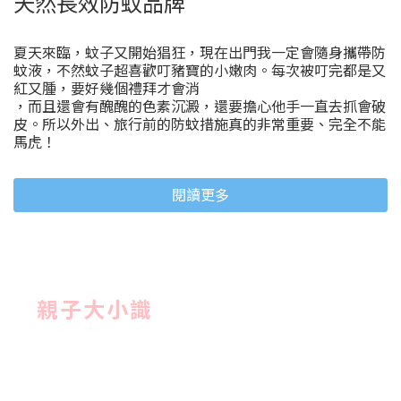
天然長效防蚊品牌
夏天來臨，蚊子又開始猖狂，現在出門我一定會隨身攜帶防
蚊液，不然蚊子超喜歡叮豬寶的小嫩肉。每次被叮完都是又
紅又腫，要好幾個禮拜才會消
，而且還會有醜醜的色素沉澱，還要擔心他手一直去抓會破
皮。所以外出、旅行前的防蚊措施真的非常重要、完全不能
馬虎！
閱讀更多
親子大小識