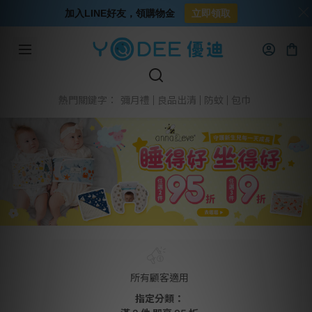
加入LINE好友，領購物金
立即領取
彌月禮
良品出清
防蚊
包巾
熱門關鍵字：
所有顧客適用
指定分類：