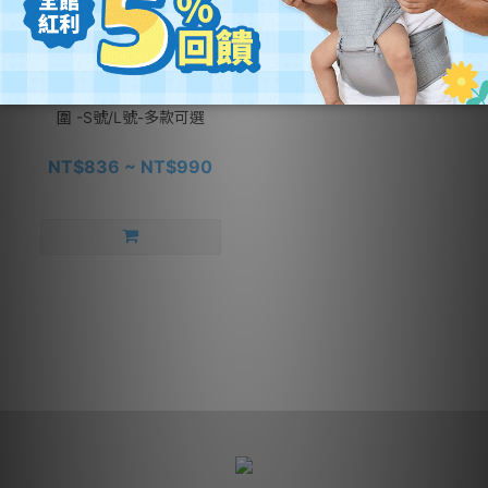
Anna&Eve 美國 嬰兒舒眠包巾/肚
圍 -S號/L號-多款可選
NT$836 ~ NT$990