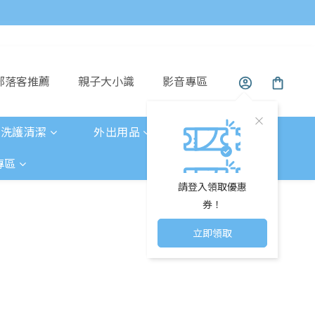
部落客推薦
親子大小識
影音專區
洗護清潔
外出用品
玩具童書
專區
請登入領取優惠
券！
立即領取