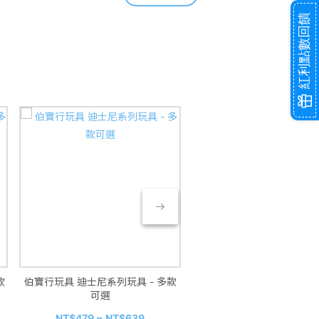
紅利點數回饋
款
伯寶行玩具 迪士尼系列玩具 - 多款
波堤寶寶 寶寶粥 150g/包 5
可選
多款可選
NT$375
NT$479 ~ NT$639