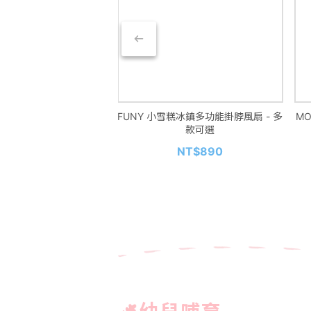
 GEOGRAPHIC 國家地理
FUNY 小雪糕冰鎮多功能掛脖風扇 - 多
MO
EM動手做!手持吸塵器
款可選
NT$690
NT$890