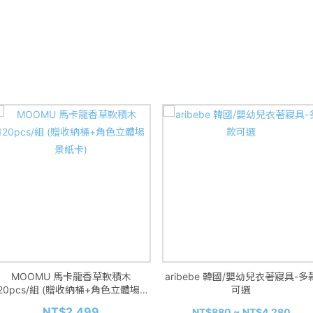
MOOMU 馬卡龍香草軟積木
aribebe 韓國/嬰幼兒衣著寢具-多
120pcs/組 (贈收納桶+角色立體場景
可選
紙卡)
NT$2,499
NT$880 ~ NT$4,280