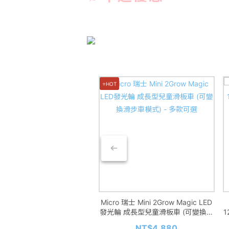
⭐HOT
 Ritzy 美國 抽抽探索盒-陽光農
Micro 瑞士 Mini 2Grow Magic LED
場
發光輪 成長型兒童滑板車 (可變換滑
步車模式) - 多款可選
NT$1,080
NT$4,880