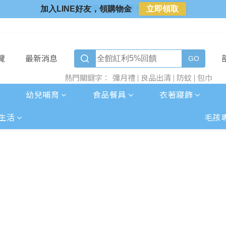
⭐新客首購限定⭐
加入LINE好友，領購物金
立即領取
⭐好日照Vogito⭐殺菌好幫手
⭐超取選全家⭐滿$888贈霜淇淋禮物卡
⭐加入LINE好友⭐
覽
最新消息
彌月禮
良品出清
防蚊
包巾
熱門關鍵字：
幼兒哺育
食品餐具
衣著寢飾
生活
毛孩