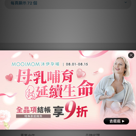
每頁顯示 72 個
營業名稱：優迪國際股份有限公司
公司統編：54342742
公司地址：
新北市汐止區新台五路一段102號21樓
客服電話：(02) 2696-1681
客服時間：週一至週五 9:00~18:00
關於優迪
銷售合作
關於我們
品牌總覽
異業合作
品牌代理