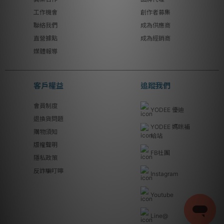
工作機會
創作者募集
聯絡我們
成為供應商
直營據點
成為經銷商
媒體報導
客戶權益
追蹤我們
會員制度
YODEE 優迪
退換貨問題
YODEE 媽咪補
購物須知
給站
版權聲明
FB社團
隱私政策
反詐騙叮嚀
Instagram
Youtube
Line@