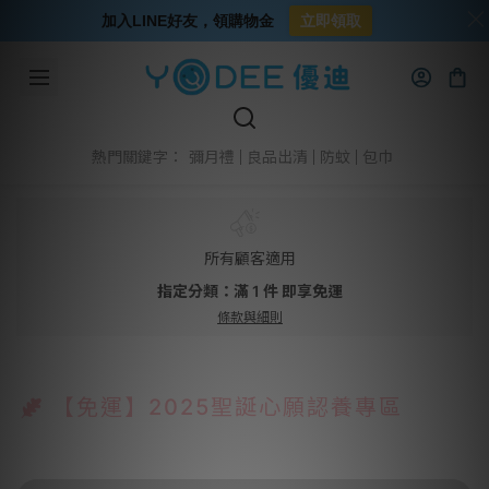
加入LINE好友，領購物金
立即領取
彌月禮
良品出清
防蚊
包巾
熱門關鍵字：
所有顧客適用
指定分類：滿 1 件 即享免運
條款與細則
【免運】2025聖誕心願認養專區