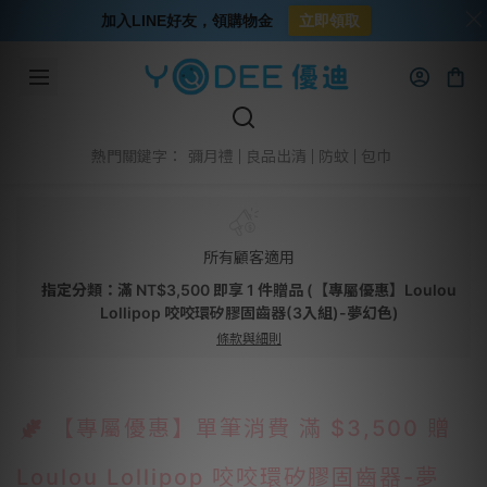
加入LINE好友，領購物金
立即領取
彌月禮
良品出清
防蚊
包巾
熱門關鍵字：
所有顧客適用
指定分類：滿 NT$3,500 即享 1 件贈品 (【專屬優惠】Loulou
Lollipop 咬咬環矽膠固齒器(3入組)-夢幻色)
條款與細則
【專屬優惠】單筆消費 滿 $3,500 贈
Loulou Lollipop 咬咬環矽膠固齒器-夢