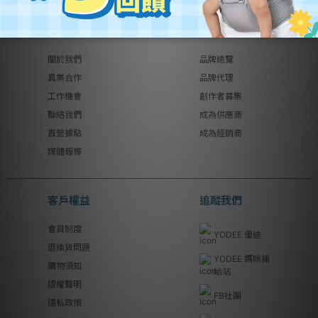
關於優迪
銷售合作
關於我們
品牌總覽
異業合作
品牌代理
工作機會
創作者募集
聯絡我們
成為供應商
直營據點
成為經銷商
媒體報導
客戶權益
追蹤我們
會員制度
YODEE 優迪
退換貨問題
YODEE 媽咪補
購物須知
給站
版權聲明
FB社團
隱私政策