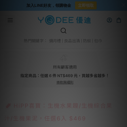
加入LINE好友，領購物金
立即領取
彌月禮
良品出清
防蚊
包巾
熱門關鍵字：
所有顧客適用
指定商品：任選 6 件 NT$469 元，買越多省越多！
條款與細則
HiPP喜寶：生機水果趣/生機綜合果
汁/生機果泥，任選6入 $469