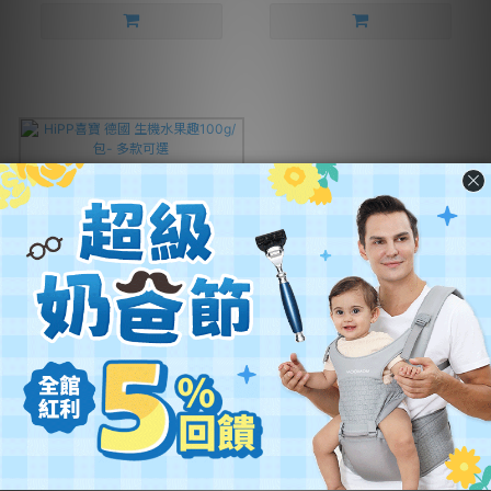
HiPP喜寶 德國 生機水果趣100g/
包- 多款可選
NT$89