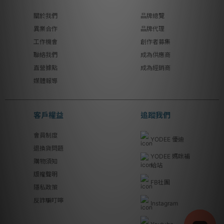
關於我們
品牌總覽
異業合作
品牌代理
工作機會
創作者募集
聯絡我們
成為供應商
直營據點
成為經銷商
媒體報導
客戶權益
追蹤我們
會員制度
YODEE 優迪
退換貨問題
YODEE 媽咪補
購物須知
給站
版權聲明
FB社團
隱私政策
反詐騙叮嚀
Instagram