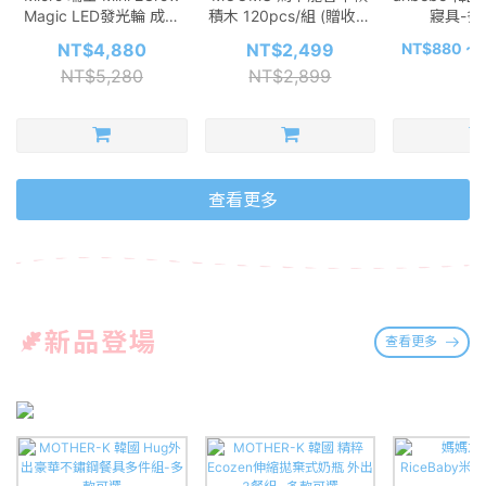
Magic LED發光輪 成長
積木 120pcs/組 (贈收納
寢具-多
型兒童滑板車 (可變換滑
桶+角色立體場景紙卡)
NT$4,880
NT$2,499
NT$880 ~ 
步車模式) - 多款可選
NT$5,280
NT$2,899
查看更多
新品登場
查看更多