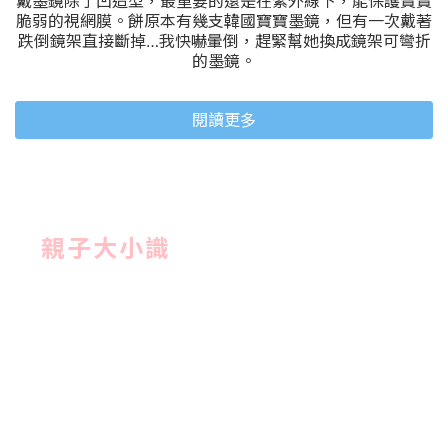
戴墨鏡除了凹造型，最重要的還是在紫外線下，能保護寶寶
脆弱的視網膜。餅原本有幾支韓國寶寶墨鏡，但有一次戴著
跌倒鏡架直接斷掉…我快嚇暈倒，趕緊幫她換成鏡架可彎折
的墨鏡。
閱讀更多
親子大小識