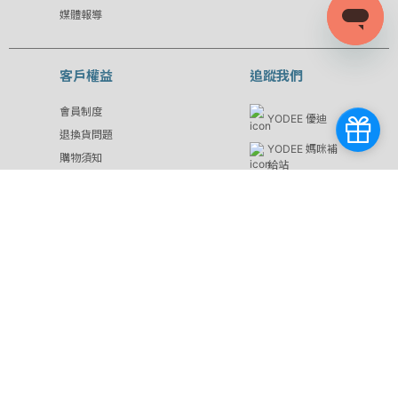
媒體報導
客戶權益
追蹤我們
會員制度
YODEE 優迪
退換貨問題
YODEE 媽咪補
購物須知
給站
版權聲明
FB社團
隱私政策
反詐騙叮嚀
Instagram
Youtube
Line@
優迪國際股份有限公司 | YODEE INTERNATIONAL CO., LTD
法律顧問｜瀛睿律師事務所 Copyright 2024 © YODEE優迪