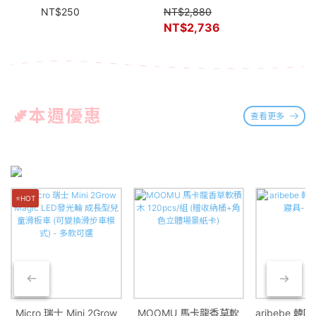
惠
媽咪補
NT$
250
NT$
2,880
NT$
2
NT$
2,736
NT$
本週優惠
查看更多
⭐HOT
Micro 瑞士 Mini 2Grow
MOOMU 馬卡龍香草軟
aribebe 