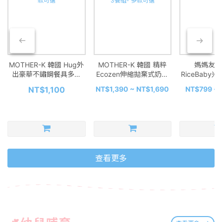
MOTHER-K 韓國 Hug外
MOTHER-K 韓國 精粹
媽媽友ma
出豪華不鏽鋼餐具多件
Ecozen伸縮拋棄式奶瓶
RiceBaby
組-多款可選
外出3餐組- 多款可選
可
NT$1,100
NT$1,390 ~ NT$1,690
NT$799 ~ 
查看更多