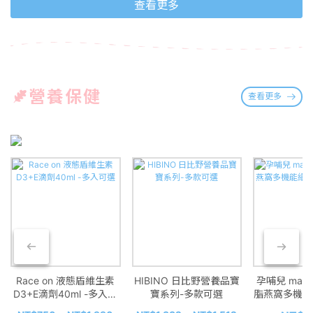
查看更多
營養保健
查看更多
Race on 液態盾維生素
HIBINO 日比野營養品寶
孕哺兒 mama
D3+E滴劑40ml -多入可
寶系列-多款可選
脂燕窩多機能細
選
包-