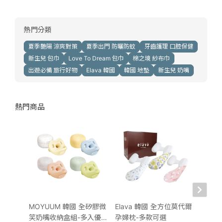
熱門分類
夏季艷陽 涼爽對策
夏季出門 防曬防蚊
牙齒護理 口腔保健
新生兒 包巾
Love To Dream 包巾
棉之境 紗布巾
出遊必備 旅行好物
Elava 韓國
韓國 地墊
新生兒 奶嘴
熱門商品
MOYUUM 韓國 全矽膠微
Elava 韓國 全方位莫代爾
【全矽
笑奶嘴收納盒組-多入優
孕婦枕-多款可選
組】MO