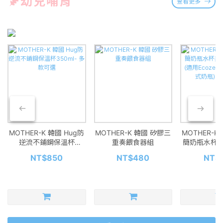
幼兒哺育
查看更多
MOTHER-K 韓國 Hug防
MOTHER-K 韓國 矽膠三
MOTHER-K
逆流不鋪鋼保溫杯
重奏餵食器組
簡奶瓶水杯共
350ml- 多款可選
入(適用Eco
NT$850
NT$480
NT$
拋棄式奶瓶)