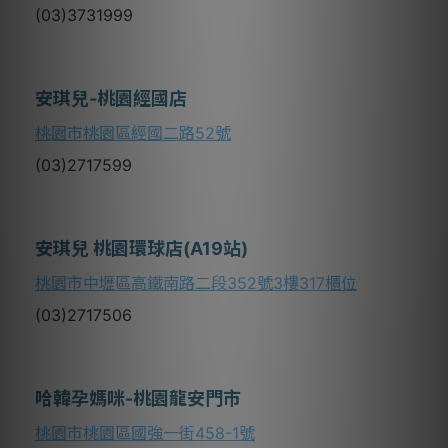
(03)3731999
安琪兒-桃園經國店
桃園市桃園區經國二路52號
(03)2717599
安琪兒 桃園環球店(A19站)
桃園市中壢區高鐵南路二段352號3樓317櫃位
(03)2717506
哈韓孕媽咪-桃園龍安門市
桃園市桃園區國強一街458-1號