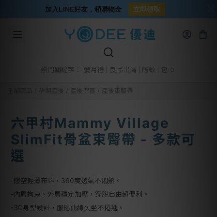
加入LINE好友，領購物金
立即領取
彌月禮
良品出清
防蚊
包巾
熱門關鍵字：
全部商品
/
孕期產後
/
產後保養
/
產後束腹帶
六甲村Mammy Village
SlimFit骨盆束臀帶 - 多款可
選
-鏤空輕薄布料，360度透氣不悶熱。
-內層拘束、外層穩定加壓，穿脫自由超便利。 
-3D身型設計，服貼曲線久坐不捲翹。