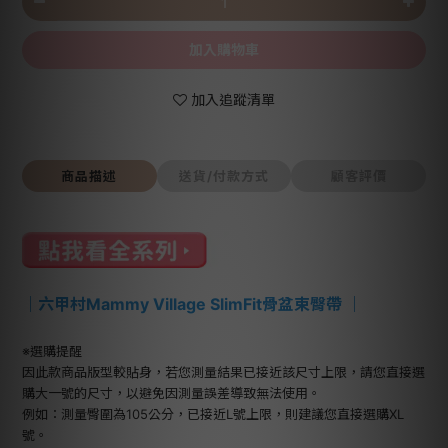
加入購物車
加入追蹤清單
商品描述
送貨/付款方式
顧客評價
｜
六甲村Mammy Village SlimFit骨盆束臀帶
｜
※選購提醒
因此款商品版型較貼身，若您測量結果已接近該尺寸上限，請您直接選
購大一號的尺寸，以避免因測量誤差導致無法使用。
例如：測量臀圍為105公分，已接近L號上限，則建議您直接選購XL
號。