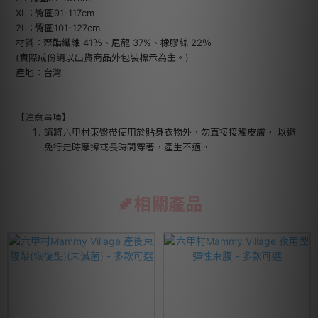
XL：臀圍91-117cm
2L：臀圍101-127cm
材質：聚酯纖維 41％、尼龍 37%、橡膠絲 22％
(實際成份請以出貨商品外包裝標示為主。)
產地：台灣
【注意事項】
請將六甲村束臀帶使用於貼身衣物外，勿直接接觸皮膚， 以避
免行走時摩擦或長時間穿著，產生不適。
相關產品