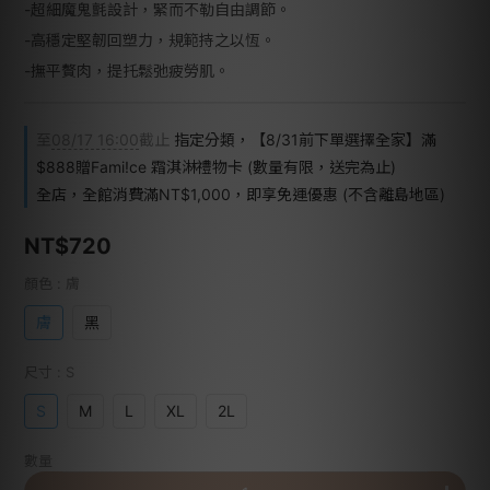
-超細魔鬼氈設計，緊而不勒自由調節。
-高穩定堅韌回塑力，規範持之以恆。
-撫平贅肉，提托鬆弛疲勞肌。
至
08/17 16:00
截止
指定分類，【8/31前下單選擇全家】滿
$888贈Fami!ce 霜淇淋禮物卡 (數量有限，送完為止)
全店，全館消費滿NT$1,000，即享免運優惠 (不含離島地區)
NT$720
顏色
: 膚
膚
黑
尺寸
: S
S
M
L
XL
2L
數量