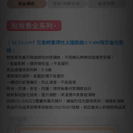
商品描述
送貨/付款方式
顧客評價
｜ALEGANT 兒童輕量彈性太陽眼鏡/UV400飛官偏光墨
鏡｜
輕復客黑量可彎曲彈性材質鏡框，不用擔玩樂時因碰撞而受傷。
✓重量較輕 ✓鏡架彈性佳 ✓不易變形
商品建議使用年齡：3-8歲
優質彈性鏡架，配戴舒適不易變形
一體成形舒適鼻托，防止滑落，不易損壞
時尚、舒適、安全、防護！環保無毒材質鏡框設計
最新製程強化技術，提升視野、深淺適中景象超清晰
採用POLARIZED寶麗來偏光鏡片，讓強烈炫光變得柔和、視線更清晰
商品符合經濟部標準檢驗局CNS15067檢驗，給您最安心的服務與品質