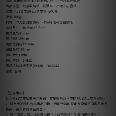
商品:兒童輕量彈性太陽眼鏡/UV400飛官偏光墨鏡
商品內含：眼鏡收納袋、拭淨布、不織布防塵袋
款式:活力黃/豔陽紅/俏皮粉/復客黑
重量:100g
材質：TAC高強度鏡片、矽膠彈性可彎曲鏡框
盒裝尺寸：19.5x9x3.8cm
鏡片寬約45mm
鏡片高約35mm
鏡面總寬約135mm
鏡腳長約115mm
鼻中距約6mm
適用年齡：3-8歲
商品檢驗標識字號(BSMI)：D63344
產地: 台灣
【注意事項】
1. 本產品為無度數平光眼鏡，非屬醫療器材中的視力矯正處方眼鏡。
2. 所有商品圖片皆為實品拍攝，因顯示器的設定及廠牌不同難免會有
色差，請以實體商品為主。
3. 鏡片清潔以清水沖洗再做擦拭，以降低鏡片刮傷的風險產生。