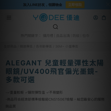
加入LINE好友，領購物金
立即領取
彌月禮
良品出清
防蚊
包巾
熱門關鍵字：
全部商品
/
精選專區
/
各年齡專區
/
36M~ 小童專區
ALEGANT 兒童輕量彈性太陽
眼鏡/UV400飛官偏光墨鏡-
多款可選
-✓重量較輕 ✓鏡架彈性佳 ✓不易變形
-商品符合經濟部標準檢驗局CNS15067檢驗，給您最安心的服務
與品質