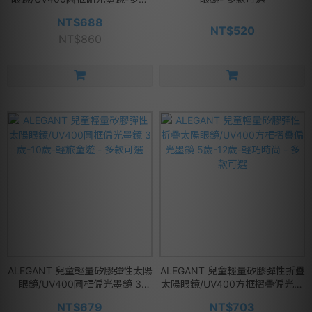
可選
NT$688
NT$520
NT$860
ALEGANT 兒童輕量矽膠彈性太陽
ALEGANT 兒童輕量矽膠彈性折疊
眼鏡/UV400圓框偏光墨鏡 3
太陽眼鏡/UV400方框摺疊偏光墨
歲-10歲-輕旅童遊 - 多款可選
鏡 5歲-12歲-輕巧時尚 - 多款可選
NT$679
NT$703