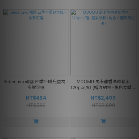
Bebenuvo 韓國 四季午睡兒童枕 -
MOOMU 馬卡龍香草軟積木
多款可選
120pcs/組 (贈收納桶+角色立體場
景紙卡)
NT$464
NT$2,499
NT$580
NT$2,899