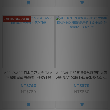
⭐買即贈不鏽鋼兒童湯匙
MEROWARE 日本皇冠米樂 TAMI
ALEGANT 兒童輕量矽膠彈性太陽
不鏽鋼兒童隔熱碗 - 多款可選
眼鏡/UV400圓框偏光墨鏡 3歲-10
歲-輕旅童遊 - 多款可選
NT$740
NT$679
NT$780
NT$860