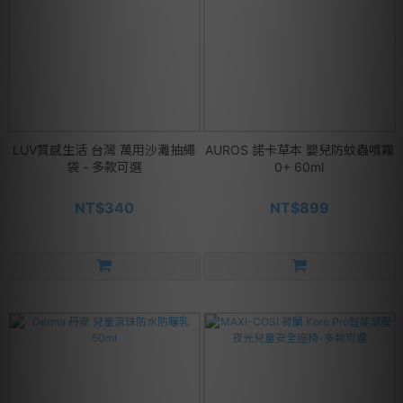
LUV質感生活 台灣 萬⽤沙灘抽繩
AUROS 諾卡草本 嬰兒防蚊蟲噴霧
袋 - 多款可選
0+ 60ml
NT$340
NT$899