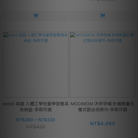
doddl 英國 人體工學兒童學習餐具
MOOIMOM 沐伊孕哺 針織輕量包
收納盒-多款可選
覆式嬰幼兒揹巾-多款可選
NT$280 ~ NT$330
NT$4,980
NT$430