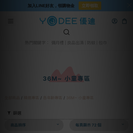
加入LINE好友，領購物金
立即領取
彌月禮
良品出清
防蚊
包巾
熱門關鍵字：
36M~ 小童專區
全部商品
/
精選專區
/
各年齡專區
/
36M~ 小童專區
篩選
商品排序
每頁顯示 72 個