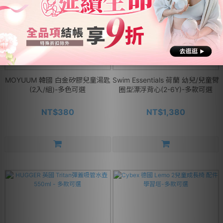
MOYUUM 韓國 白金矽膠兒童湯匙
Swim Essentials 荷蘭 幼兒/兒童臂
(2入/組)-多色可選
圈型漂浮背心(2-6Y)-多款可選
NT$380
NT$1,380