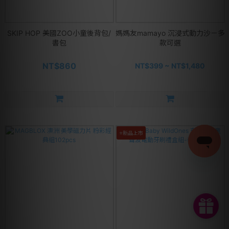
SKIP HOP 美國ZOO小童後背包/
媽媽友mamayo 沉浸式動力沙－多
書包
款可選
NT$860
NT$399 ~ NT$1,480
⭐新品上市