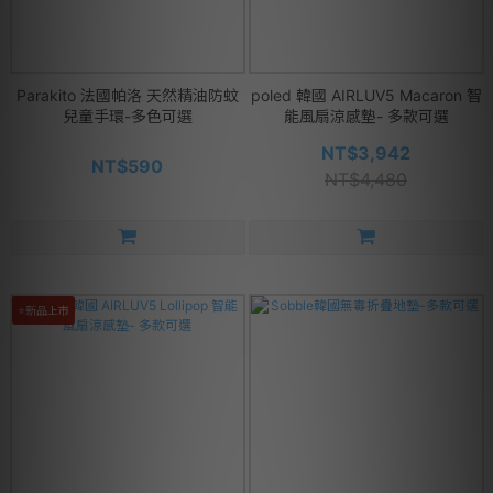
Parakito 法國帕洛 天然精油防蚊
poled 韓國 AIRLUV5 Macaron 智
兒童手環-多色可選
能風扇涼感墊- 多款可選
NT$3,942
NT$590
NT$4,480
⭐新品上市