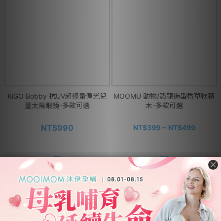
KiGO Bobby 抗UV超輕量偏光兒
MOOMU 動物/恐龍造型香草軟積
童太陽眼鏡-多款可選
木-多款可選
NT$990
NT$399 ~ NT$499