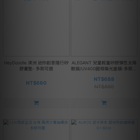
HeyDoodle 澳洲 迷你創意隨行矽
ALEGANT 兒童輕量矽膠彈性太陽
膠畫墊- 多款可選
眼鏡/UV400圓框偏光墨鏡-多款可
選
NT$688
NT$660
NT$860