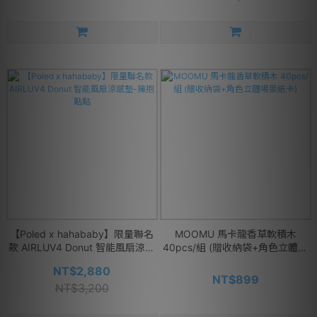
【Poled x hahababy】限量聯名
MOOMU 馬卡龍香草軟積木
款 AIRLUV4 Donut 智能風扇涼感
40pcs/組 (贈收納袋+角色立體場
墊-擁抱點點
景紙卡)
NT$2,880
NT$899
NT$3,200